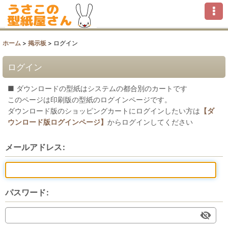
ホーム
>
掲示板
>
ログイン
ログイン
■ ダウンロードの型紙はシステムの都合別のカートです
このページは印刷版の型紙のログインページです。
ダウンロード版のショッピングカートにログインしたい方は
【ダ
ウンロード版ログインページ】
からログインしてください
メールアドレス
:
パスワード
: