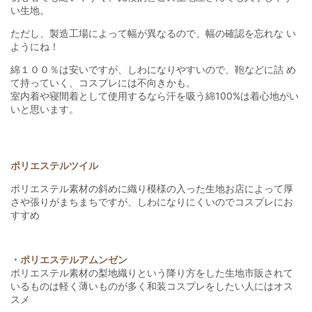
い生地。
ただし、製造工場によって幅が異なるので、幅の確認を忘れな い
ようにね！
綿１００％は安いですが、しわになりやすいので、鞄などに詰 め
て持っていく、コスプレには不向きかも。
室内着や寝間着として使用するなら汗を吸う綿100%は着心地がい
いと思います。
ポリエステルツイル
ポリエステル素材の斜めに織り模様の入った生地お店によって厚
さや張りがまちまちですが、しわになりにくいのでコスプレにお
すすめ
・ポリエステルアムンゼン
ポリエステル素材の梨地織りという降り方をした生地市販されて
いるものは軽く薄いものが多く和装コスプレをしたい人にはオス
スメ