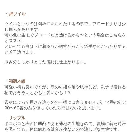
・
綿ツイル
ツイルというのは斜めに織られた生地の事で、ブロードよりは少
し厚みがあります。
薄い色の生地でブロードだと透けるから〜という場合はこちらを
オススメ。
といっても白は下に着る服が柄物だったり派手な色だったりする
と若干透けます。
厚み分しっかりとした感じに仕上がります。
・
和調木綿
可愛い柄も良いですが、渋めの紺や竜や風神など、親子で着れる
柄でおそろいとかも可愛いかも！？
素材によって厚さが違うので一概には言えませんが、14番の針と
90〜60番の糸を使っていたら問題ないと思います。
・
リップル
ポコポコと表面に凹凸のある薄地の生地なので、夏場に着た時汗
を吸っても、体に触れる部分が少ないので涼しげな生地です。