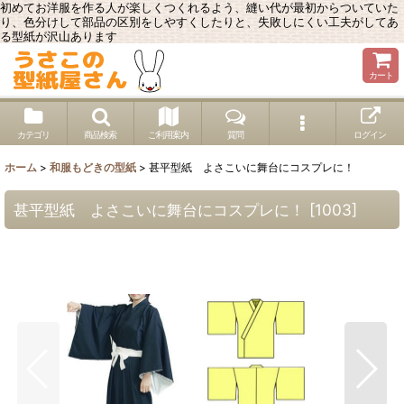
初めてお洋服を作る人が楽しくつくれるよう、縫い代が最初からついていた
り、色分けして部品の区別をしやすくしたりと、失敗しにくい工夫がしてあ
る型紙が沢山あります
カート
カテゴリ
商品検索
ご利用案内
質問
ログイン
ホーム
>
和服もどきの型紙
>
甚平型紙 よさこいに舞台にコスプレに！
甚平型紙 よさこいに舞台にコスプレに！
[
1003
]