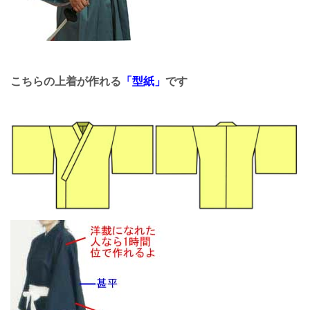
こちらの
上着
が作れる
「型紙」
です