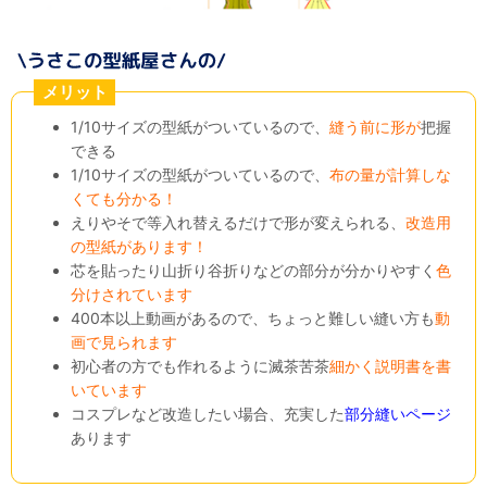
メリット
1/10サイズの型紙がついているので、
縫う前に形が
把握
できる
1/10サイズの型紙がついているので、
布の量が計算しな
くても分かる！
えりやそで等入れ替えるだけで形が変えられる、
改造用
の型紙があります！
芯を貼ったり山折り谷折りなどの部分が分かりやすく
色
分けされています
400本以上動画があるので、ちょっと難しい縫い方も
動
画で見られます
初心者の方でも作れるように滅茶苦茶
細かく説明書を書
いています
コスプレなど改造したい場合、充実した
部分縫いページ
あります