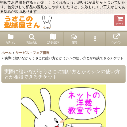
初めてお洋服を作る人が楽しくつくれるよう、縫い代が最初からついていた
り、色分けして部品の区別をしやすくしたりと、失敗しにくい工夫がしてあ
る型紙が沢山あります
カート
カテゴリ
商品検索
ご利用案内
質問
ログイン
ホーム
>
サービス・フェア情報
>
実際に縫いながらうさこに縫い方とかミシンの使い方とか相談できるチケット
実際に縫いながらうさこに縫い方とかミシンの使い方
とか相談できるチケット