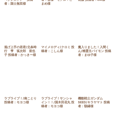
者：国士無双様
まめ様
逃げ上手の若君/北条時
マイメロディ/クロミ 投
魔入りました！入間く
行 雫 弧次郎 亜也
稿者：こしん様
ん/精霊主パイモン 投稿
子 投稿者：かっきー様
者：まゆ子様
ラブライブ！/南ことり
ラブライブ！サンシャ
機動戦士ガンダム
投稿者：モヨコ様
イン！！/国木田花丸 投
SEED/キラヤマト 投稿
稿者：モヨコ様
者：額縁様