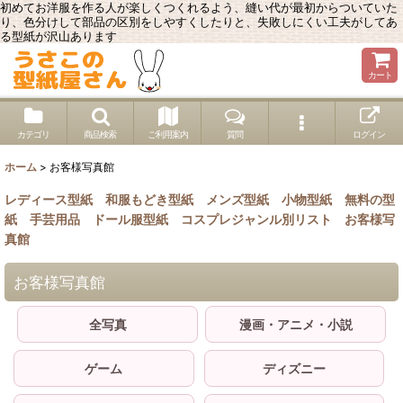
初めてお洋服を作る人が楽しくつくれるよう、縫い代が最初からついていた
り、色分けして部品の区別をしやすくしたりと、失敗しにくい工夫がしてあ
る型紙が沢山あります
カート
カテゴリ
商品検索
ご利用案内
質問
ログイン
ホーム
>
お客様写真館
レディース型紙
和服もどき型紙
メンズ型紙
小物型紙
無料の型
紙
手芸用品
ドール服型紙
コスプレジャンル別リスト
お客様写
真館
お客様写真館
全写真
漫画・アニメ・小説
ゲーム
ディズニー