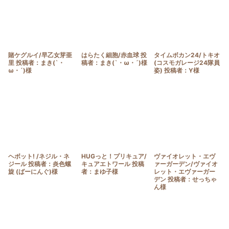
賭ケグルイ/早乙女芽亜
はらたく細胞/赤血球 投
タイムボカン24/トキオ
里 投稿者：まき(`・
稿者：まき(`・ω・´)様
(コスモガレージ24隊員
ω・´)様
姿) 投稿者：Y様
ヘボット! /ネジル・ネ
HUGっと！プリキュア/
ヴァイオレット・エヴ
ジール 投稿者：炎色螺
キュアエトワール 投稿
ァーガーデン/ヴァイオ
旋 (ばーにんぐ)様
者：まゆ子様
レット・エヴァーガー
デン 投稿者：せっちゃ
ん様