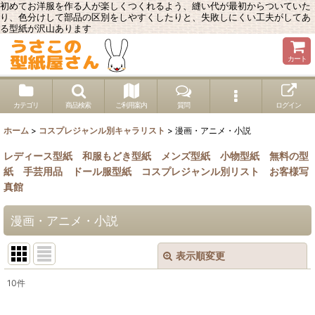
初めてお洋服を作る人が楽しくつくれるよう、縫い代が最初からついていた
り、色分けして部品の区別をしやすくしたりと、失敗しにくい工夫がしてあ
る型紙が沢山あります
カート
カテゴリ
商品検索
ご利用案内
質問
ログイン
ホーム
>
コスプレジャンル別キャラリスト
>
漫画・アニメ・小説
レディース型紙
和服もどき型紙
メンズ型紙
小物型紙
無料の型
紙
手芸用品
ドール服型紙
コスプレジャンル別リスト
お客様写
真館
漫画・アニメ・小説
表示順変更
閉じる
10
件
表示数
: