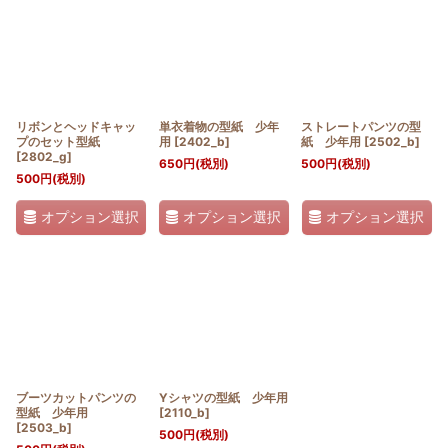
並び順
:
絞り込む
リボンとヘッドキャッ
単衣着物の型紙 少年
ストレートパンツの型
プのセット型紙
用
[
2402_b
]
紙 少年用
[
2502_b
]
[
2802_g
]
650
円
(税別)
500
円
(税別)
500
円
(税別)
オプション選択
オプション選択
オプション選択
ブーツカットパンツの
Yシャツの型紙 少年用
型紙 少年用
[
2110_b
]
[
2503_b
]
500
円
(税別)