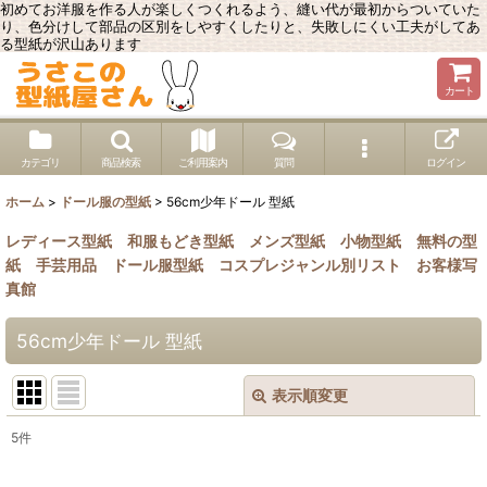
初めてお洋服を作る人が楽しくつくれるよう、縫い代が最初からついていた
り、色分けして部品の区別をしやすくしたりと、失敗しにくい工夫がしてあ
る型紙が沢山あります
カート
カテゴリ
商品検索
ご利用案内
質問
ログイン
ホーム
>
ドール服の型紙
>
56cm少年ドール 型紙
レディース型紙
和服もどき型紙
メンズ型紙
小物型紙
無料の型
紙
手芸用品
ドール服型紙
コスプレジャンル別リスト
お客様写
真館
56cm少年ドール 型紙
表示順変更
閉じる
5
件
表示数
: