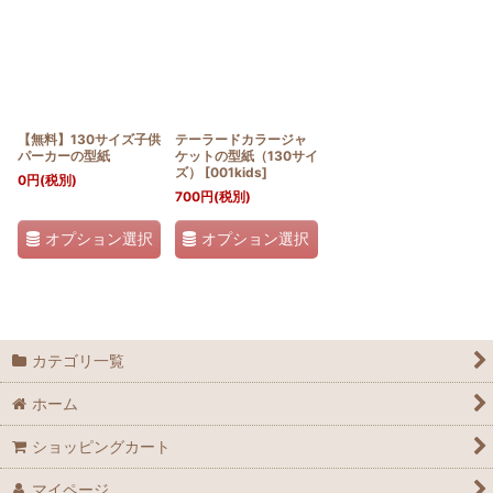
並び順
:
絞り込む
【無料】130サイズ子供
テーラードカラージャ
パーカーの型紙
ケットの型紙（130サイ
ズ）
[
001kids
]
0
円
(税別)
700
円
(税別)
オプション選択
オプション選択
カテゴリ一覧
ホーム
ショッピングカート
マイページ