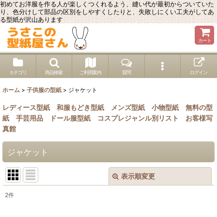
初めてお洋服を作る人が楽しくつくれるよう、縫い代が最初からついていた
り、色分けして部品の区別をしやすくしたりと、失敗しにくい工夫がしてあ
る型紙が沢山あります
カート
カテゴリ
商品検索
ご利用案内
質問
ログイン
ホーム
>
子供服の型紙
>
ジャケット
レディース型紙
和服もどき型紙
メンズ型紙
小物型紙
無料の型
紙
手芸用品
ドール服型紙
コスプレジャンル別リスト
お客様写
真館
ジャケット
表示順変更
閉じる
2
件
表示数
: