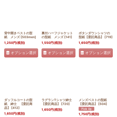
並び順
:
絞り込む
背中開きベストの型
裏付ハーフジャケット
ボタンダウンシャツの
紙 メンズ
[
503men
]
の型紙 メンズ
[
141
]
型紙【委託商品】
[
719
]
1,250
円
(税別)
1,550
円
(税別)
1,650
円
(税別)
オプション選択
オプション選択
オプション選択
ダッフルコートの型
ラグランTシャツ紳士
メンズベストの型紙
紙 紳士 【委託商
【委託商品】
[
720
]
【委託商品】
[
504
]
品】
[
412
]
1,650
円
(税別)
1,650
円
(税別)
1,750
円
(税別)