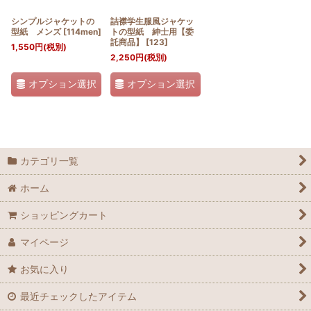
シンプルジャケットの
詰襟学生服風ジャケッ
型紙 メンズ
[
114men
]
トの型紙 紳士用【委
託商品】
[
123
]
1,550
円
(税別)
2,250
円
(税別)
オプション選択
オプション選択
カテゴリ一覧
ホーム
ショッピングカート
マイページ
お気に入り
最近チェックしたアイテム