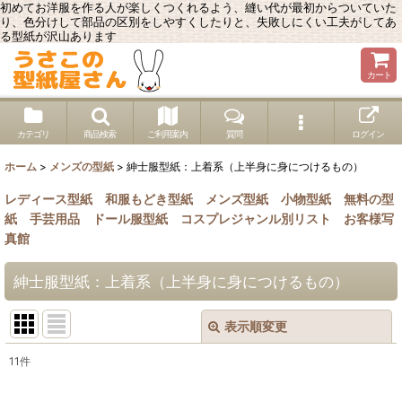
初めてお洋服を作る人が楽しくつくれるよう、縫い代が最初からついていた
り、色分けして部品の区別をしやすくしたりと、失敗しにくい工夫がしてあ
る型紙が沢山あります
カート
カテゴリ
商品検索
ご利用案内
質問
ログイン
ホーム
>
メンズの型紙
>
紳士服型紙：上着系（上半身に身につけるもの）
レディース型紙
和服もどき型紙
メンズ型紙
小物型紙
無料の型
紙
手芸用品
ドール服型紙
コスプレジャンル別リスト
お客様写
真館
紳士服型紙：上着系（上半身に身につけるもの）
表示順変更
閉じる
11
件
表示数
: