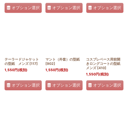
オプション選択
オプション選択
オプション選択
テーラードジャケット
マント（外套）の型紙
コスプレベース用前開
の型紙 メンズ
[
117
]
[
902
]
きロングコートの型紙
メンズ
[
410
]
1,550
円
(税別)
1,550
円
(税別)
1,550
円
(税別)
オプション選択
オプション選択
オプション選択