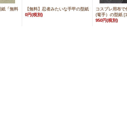
型紙「無料
【無料】忍者みたいな手甲の型紙
コスプレ用布で
0円
(税別)
(篭手）の型紙
[
950円
(税別)