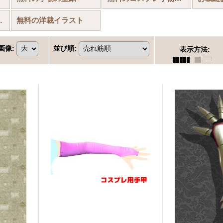
背景(書き割り)
無料の洋裁イラスト
画像
:
並び順
:
表示方法
: