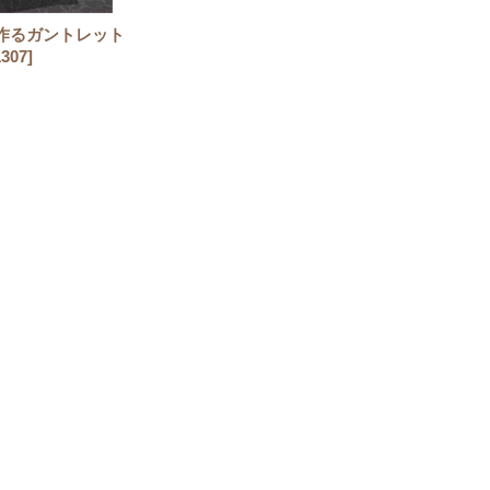
作るガントレット
1307
]