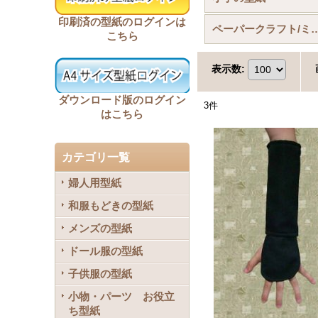
印刷済の型紙のログインは
ペーパークラフト/ミニチュア
こちら
表示数
:
ダウンロード版のログイン
3
件
はこちら
カテゴリ一覧
婦人用型紙
和服もどきの型紙
メンズの型紙
ドール服の型紙
子供服の型紙
小物・パーツ お役立
ち型紙