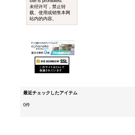
site is prohibited.
未经许可，禁止转
载、使用或销售本网
站内的内容。
最近チェックしたアイテム
0件