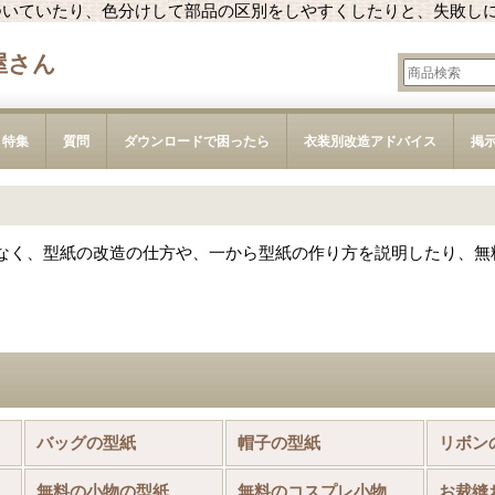
ついていたり、色分けして部品の区別をしやすくしたりと、失敗し
屋さん
特集
質問
ダウンロードで困ったら
衣装別改造アドバイス
掲
なく、型紙の改造の仕方や、一から型紙の作り方を説明したり、無
品)
バッグの型紙
帽子の型紙
リボン
無料の小物の型紙
無料のコスプレ小物の型紙