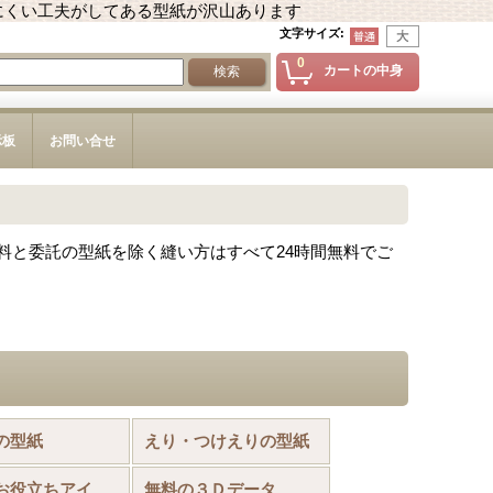
にくい工夫がしてある型紙が沢山あります
文字サイズ
:
0
カートの中身
示板
お問い合せ
料と委託の型紙を除く縫い方はすべて24時間無料でご
の型紙
えり・つけえりの型紙
お裁縫お役立ちアイテム
無料の３Ｄデータ