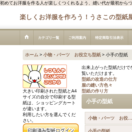
初めてお洋服を作る人が楽しくつくれるよう、縫い代が最初から
楽しくお洋服を作ろう！うさこの型紙
カテゴリ一覧
ご利用案内
特定商取引法表示
ホーム
>
小物・パーツ お役立ち型紙
>
小手の型紙
出来上がった型紙だけで
覧いただけます。
型紙の改造の仕方
服の縫い方色々
大きい印刷された型紙とA4
型紙の作り方
サイズの自分で印刷する型
小手の型紙
紙は、ショッピングカート
が違います。
利用したい方を選んでくだ
小物・パーツ お役立ち型紙 (全商
さい。
小手の型紙