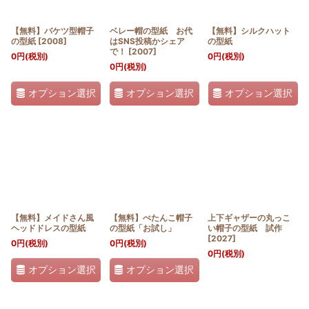
【無料】バケツ型帽子
ベレー帽の型紙 お代
【無料】シルクハット
の型紙
[
2008
]
はSNS投稿かシェア
の型紙
で！
[
2007
]
0
円
(税別)
0
円
(税別)
0
円
(税別)
オプション選択
オプション選択
オプション選択
【無料】メイドさん風
【無料】ぺたんこ帽子
上下ギャザーの丸っこ
ヘッドドレスの型紙
の型紙「お試し」
い帽子の型紙 試作
[
2027
]
0
円
(税別)
0
円
(税別)
0
円
(税別)
オプション選択
オプション選択