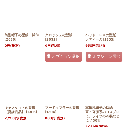
筒型帽子の型紙 試作
クロッシェの型紙
ヘッドドレスの型紙
[
2030
]
[
2032
]
レディース
[
1305
]
0
円
(税別)
0
円
(税別)
950
円
(税別)
オプション選択
オプション選択
キャスケットの型紙
フードマフラーの型紙
軍帽風帽子の型紙
【委託商品】
[
1306
]
[
1304
]
軍・官服系のコスプレ
に、ライブの衣装など
2,250
円
(税別)
800
円
(税別)
に
[
1301
]
1,050
円
(税別)