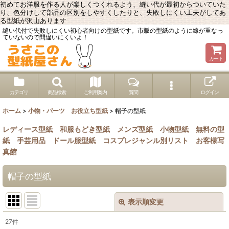
初めてお洋服を作る人が楽しくつくれるよう、縫い代が最初からついていた
り、色分けして部品の区別をしやすくしたりと、失敗しにくい工夫がしてあ
る型紙が沢山あります
縫い代付で失敗しにくい初心者向けの型紙です。市販の型紙のように線が重なっ
ていないので間違いにくいよ！
カート
カテゴリ
商品検索
ご利用案内
質問
ログイン
ホーム
>
小物・パーツ お役立ち型紙
>
帽子の型紙
レディース型紙
和服もどき型紙
メンズ型紙
小物型紙
無料の型
紙
手芸用品
ドール服型紙
コスプレジャンル別リスト
お客様写
真館
帽子の型紙
表示順変更
閉じる
27
件