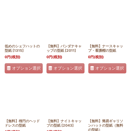
表示数
:
並び順
:
絞り込む
低めのシェフハットの
【無料】バンダナキャ
【無料】ナースキャッ
型紙
[
1315
]
ップの型紙
[
2011
]
プ・看護帽の型紙
0
円
(税別)
0
円
(税別)
0
円
(税別)
オプション選択
オプション選択
オプション選択
【無料】楕円のヘッド
【無料】ナイトキャッ
【無料】簡易ギャリソ
ドレスの型紙
プの型紙
[
2043
]
ンハットの型紙（無料
の型紙）