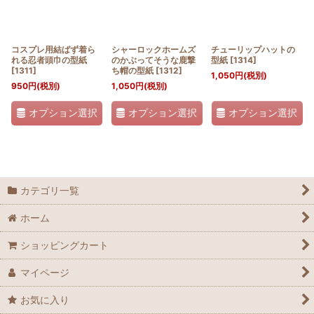
コスプレ用結ばず着ら
シャーロックホームズ
チューリップハットの
れる忍者頭巾の型紙
のかぶってそうな鹿撃
型紙
[
1314
]
[
1311
]
ち帽の型紙
[
1312
]
1,050
円
(税別)
950
円
(税別)
1,050
円
(税別)
オプション選択
オプション選択
オプション選択
カテゴリ一覧
ホーム
ショッピングカート
マイページ
お気に入り