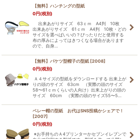
【無料】ハンチングの型紙
0
円
(税別)
出来あがりサイズ 63ｃｍ A4判 10枚
出来あがりサイズ 61ｃｍ A4判 10枚・どの
サイズを選べばいいの？ぴったりだと使用する
布の厚みによってはきつくなる場合があります
ので、自身…
【無料】バケツ型帽子の型紙
[
2008
]
0
円
(税別)
Ａ４サイズの型紙をダウンロードする 出来上が
りの頭のサイズ 63cm （実際の頭のサイズ
58〜61ｃｍくらいの人向け）出来上がりの頭の
サイズ 60cm （実際の頭のサイズ55〜5…
ベレー帽の型紙 お代はSNS投稿かシェアで！
[
2007
]
0
円
(税別)
※お手持ちのＡ4プリンターかセブンイレブンで