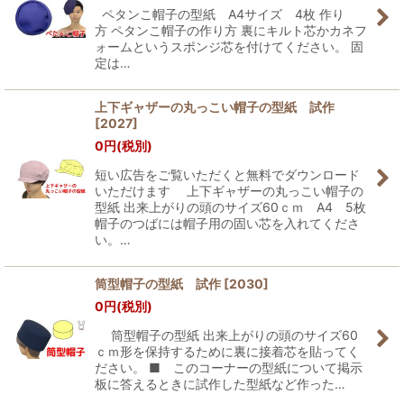
ペタンこ帽子の型紙 A4サイズ 4枚 作り
方 ペタンこ帽子の作り方 裏にキルト芯かカネフ
ォームというスポンジ芯を付けてください。 固
定は…
上下ギャザーの丸っこい帽子の型紙 試作
[
2027
]
0
円
(税別)
短い広告をご覧いただくと無料でダウンロード
いただけます 上下ギャザーの丸っこい帽子の
型紙 出来上がりの頭のサイズ60ｃｍ A4 5枚
帽子のつばには帽子用の固い芯を入れてくださ
い。…
筒型帽子の型紙 試作
[
2030
]
0
円
(税別)
筒型帽子の型紙 出来上がりの頭のサイズ60
ｃｍ形を保持するために裏に接着芯を貼ってく
ださい。 ■ このコーナーの型紙について掲示
板に答えるときに試作した型紙など作った…