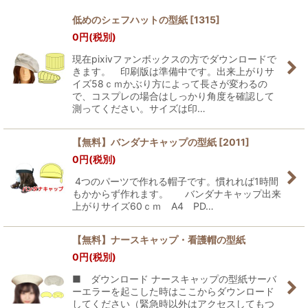
表示数
:
低めのシェフハットの型紙
[
1315
]
0
円
(税別)
並び順
:
現在pixivファンボックスの方でダウンロードで
きます。 印刷版は準備中です。出来上がりサ
絞り込む
イズ58ｃｍかぶり方によって長さが変わるの
で、コスプレの場合はしっかり角度を確認して
測ってください。サイズは印…
【無料】バンダナキャップの型紙
[
2011
]
0
円
(税別)
4つのパーツで作れる帽子です。慣れれば1時間
もかからず作れます。 バンダナキャップ出来
上がりサイズ60ｃｍ A4 PD…
【無料】ナースキャップ・看護帽の型紙
0
円
(税別)
■ ダウンロード ナースキャップの型紙サーバ
ーエラーを起こした時はここからダウンロード
してください（緊急時以外はアクセスしてもつ