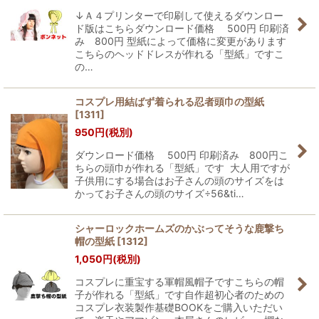
↓Ａ４プリンターで印刷して使えるダウンロー
ド版はこちらダウンロード価格 500円 印刷済
み 800円 型紙によって価格に変更があります
こちらのヘッドドレスが作れる「型紙」ですこ
の…
コスプレ用結ばず着られる忍者頭巾の型紙
[
1311
]
950
円
(税別)
ダウンロード価格 500円 印刷済み 800円こ
ちらの頭巾が作れる「型紙」です 大人用ですが
子供用にする場合はお子さんの頭のサイズをは
かってお子さんの頭のサイズ÷56&ti…
シャーロックホームズのかぶってそうな鹿撃ち
帽の型紙
[
1312
]
1,050
円
(税別)
コスプレに重宝する軍帽風帽子ですこちらの帽
子が作れる「型紙」です自作超初心者のための
コスプレ衣装製作基礎BOOKをご購入いただい