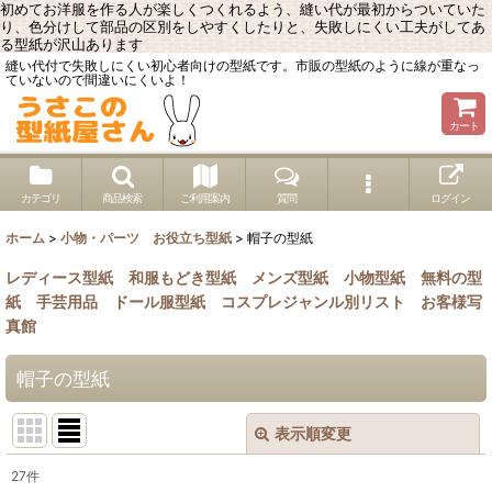
初めてお洋服を作る人が楽しくつくれるよう、縫い代が最初からついていた
り、色分けして部品の区別をしやすくしたりと、失敗しにくい工夫がしてあ
る型紙が沢山あります
縫い代付で失敗しにくい初心者向けの型紙です。市販の型紙のように線が重なっ
ていないので間違いにくいよ！
カート
カテゴリ
商品検索
ご利用案内
質問
ログイン
ホーム
>
小物・パーツ お役立ち型紙
>
帽子の型紙
レディース型紙
和服もどき型紙
メンズ型紙
小物型紙
無料の型
紙
手芸用品
ドール服型紙
コスプレジャンル別リスト
お客様写
真館
帽子の型紙
表示順変更
閉じる
27
件