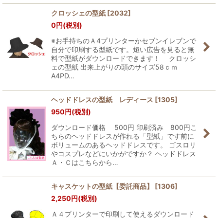
クロッシェの型紙
[
2032
]
0
円
(税別)
※お手持ちのＡ4プリンターかセブンイレブンで
自分で印刷する型紙です。短い広告を見ると無
料で型紙がダウンロードできます！ クロッシ
ェの型紙 出来上がりの頭のサイズ58ｃｍ
A4PD…
ヘッドドレスの型紙 レディース
[
1305
]
950
円
(税別)
ダウンロード価格 500円 印刷済み 800円こ
ちらのヘッドドレスが作れる「型紙」です前に
ボリュームのあるヘッドドレスです。 ゴスロリ
やコスプレなどにいかがですか？ ヘッドドレス
Ａ・Ｃはこちらから…
キャスケットの型紙【委託商品】
[
1306
]
2,250
円
(税別)
Ａ４プリンターで印刷して使えるダウンロード