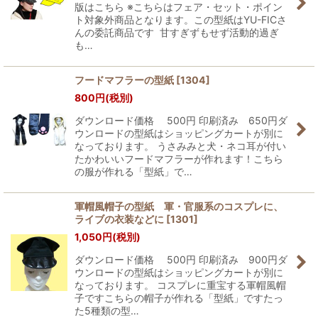
版はこちら ※こちらはフェア・セット・ポイン
ト対象外商品となります。この型紙はYU-FICさ
んの委託商品です 甘すぎずもせず活動的過ぎ
も…
フードマフラーの型紙
[
1304
]
800
円
(税別)
ダウンロード価格 500円 印刷済み 650円ダ
ウンロードの型紙はショッピングカートが別に
なっております。 うさみみと犬・ネコ耳が付い
たかわいいフードマフラーが作れます！こちら
の服が作れる「型紙」で…
軍帽風帽子の型紙 軍・官服系のコスプレに、
ライブの衣装などに
[
1301
]
1,050
円
(税別)
ダウンロード価格 500円 印刷済み 900円ダ
ウンロードの型紙はショッピングカートが別に
なっております。 コスプレに重宝する軍帽風帽
子ですこちらの帽子が作れる「型紙」ですたっ
た5種類の型…