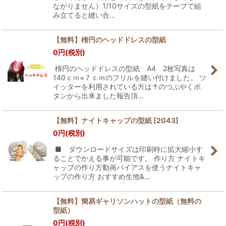
ながりません）1/10サイズの型紙をテープで組
み立てると縫い合…
【無料】楕円のヘッドドレスの型紙
0
円
(税別)
楕円のヘッドドレスの型紙 A4 2枚写真は
140ｃｍ×７ｃｍのフリルを縫い付けました。 ツ
イッターを利用されている方は↑のつぶやくボ
タンから出来ました報告頂…
【無料】ナイトキャップの型紙
[
2043
]
0
円
(税別)
■ ダウンロードサイズは印刷時に拡大縮小す
ることでかえる事が可能です。 作り方 ナイトキ
ャップの作り方動画バイアスを使うナイトキャ
ップの作り方 おすすめ生地&…
【無料】簡易ギャリソンハットの型紙（無料の
型紙）
0
円
(税別)