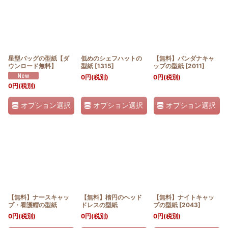
星型バッグの型紙【ダ
低めのシェフハットの
【無料】バンダナキャ
ウンロード無料】
型紙
[
1315
]
ップの型紙
[
2011
]
0
円
(税別)
0
円
(税別)
0
円
(税別)
オプション選択
オプション選択
オプション選択
【無料】ナースキャッ
【無料】楕円のヘッド
【無料】ナイトキャッ
プ・看護帽の型紙
ドレスの型紙
プの型紙
[
2043
]
0
円
(税別)
0
円
(税別)
0
円
(税別)