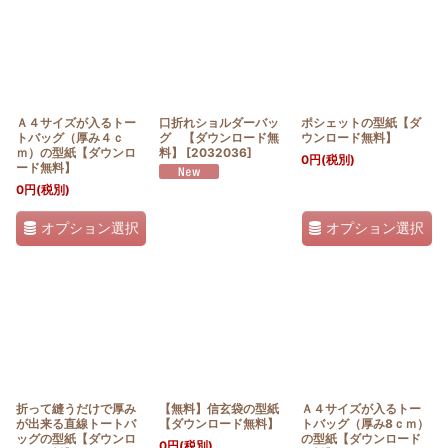
Ａ４サイズが入るトー
口折れショルダーバッ
ポシェットの型紙【ダ
トバッグ（厚み４ｃ
グ 【ダウンロード無
ウンロード無料】
ｍ）の型紙【ダウンロ
料】
[
2032036
]
0
円
(税別)
ード無料】
0
円
(税別)
オプション選択
オプション選択
折って縫うだけで厚み
【無料】信玄袋の型紙
Ａ４サイズが入るトー
が出来る直線トートバ
【ダウンロード無料】
トバッグ（厚み8ｃｍ）
ッグの型紙【ダウンロ
の型紙【ダウンロード
0
円
(税別)