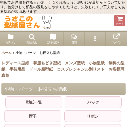
初めてお洋服を作る人が楽しくつくれるよう、縫い代が最初からついていた
り、色分けして部品の区別をしやすくしたりと、失敗しにくい工夫がしてあ
る型紙が沢山あります
カート
カテゴリ
商品検索
ご利用案内
質問
ログイン
ホーム
>
小物・パーツ お役立ち型紙
レディース型紙
和服もどき型紙
メンズ型紙
小物型紙
無料の型
紙
手芸用品
ドール服型紙
コスプレジャンル別リスト
お客様写
真館
小物・パーツ お役立ち型紙
型紙一覧
バッグ
帽子
リボン