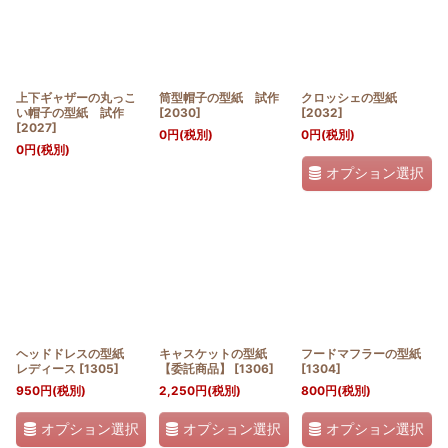
上下ギャザーの丸っこ
筒型帽子の型紙 試作
クロッシェの型紙
い帽子の型紙 試作
[
2030
]
[
2032
]
[
2027
]
0
円
(税別)
0
円
(税別)
0
円
(税別)
オプション選択
ヘッドドレスの型紙
キャスケットの型紙
フードマフラーの型紙
レディース
[
1305
]
【委託商品】
[
1306
]
[
1304
]
950
円
(税別)
2,250
円
(税別)
800
円
(税別)
オプション選択
オプション選択
オプション選択