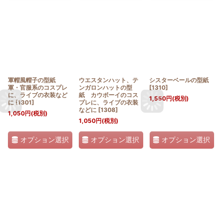
軍帽風帽子の型紙
ウエスタンハット、テ
シスターベールの型紙
軍・官服系のコスプレ
ンガロンハットの型
[
1310
]
に、ライブの衣装など
紙 カウボーイのコス
1,550
円
(税別)
に
[
1301
]
プレに、ライブの衣装
などに
[
1308
]
1,050
円
(税別)
1,050
円
(税別)
オプション選択
オプション選択
オプション選択