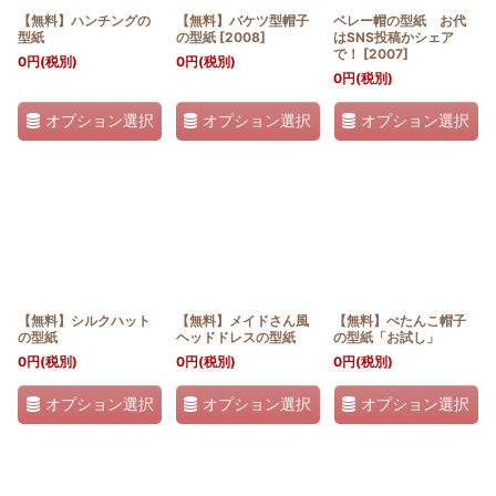
【無料】ハンチングの
【無料】バケツ型帽子
ベレー帽の型紙 お代
型紙
の型紙
[
2008
]
はSNS投稿かシェア
で！
[
2007
]
0
円
(税別)
0
円
(税別)
0
円
(税別)
オプション選択
オプション選択
オプション選択
【無料】シルクハット
【無料】メイドさん風
【無料】ぺたんこ帽子
の型紙
ヘッドドレスの型紙
の型紙「お試し」
0
円
(税別)
0
円
(税別)
0
円
(税別)
オプション選択
オプション選択
オプション選択