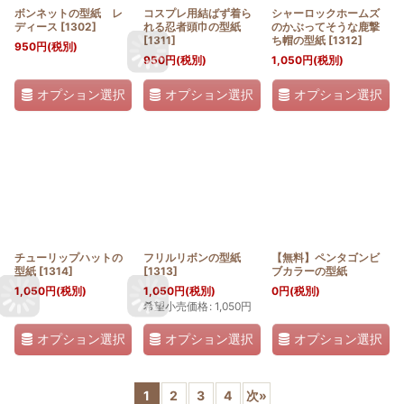
ボンネットの型紙 レ
コスプレ用結ばず着ら
シャーロックホームズ
ディース
[
1302
]
れる忍者頭巾の型紙
のかぶってそうな鹿撃
[
1311
]
ち帽の型紙
[
1312
]
950
円
(税別)
950
円
(税別)
1,050
円
(税別)
オプション選択
オプション選択
オプション選択
チューリップハットの
フリルリボンの型紙
【無料】ペンタゴンビ
型紙
[
1314
]
[
1313
]
ブカラーの型紙
1,050
円
(税別)
1,050
円
(税別)
0
円
(税別)
希望小売価格
:
1,050
円
オプション選択
オプション選択
オプション選択
1
2
3
4
次
»