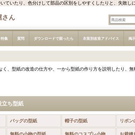
ついていたり、色分けして部品の区別をしやすくしたりと、失敗し
屋さん
特集
質問
ダウンロードで困ったら
衣装別改造アドバイス
掲
なく、型紙の改造の仕方や、一から型紙の作り方を説明したり、無
役立ち型紙
品)
バッグの型紙
帽子の型紙
リボン
無料の小物の型紙
無料のコスプレ小物の型紙