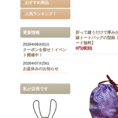
おすすめ商品
人気ランキング！
更新情報
折って縫うだけで厚み
線トートバッグの型紙
ード無料】
2026
08
01
年
月
日
0円
(税別)
クーポンを探せ！イベン
ト開催中！
2026
07
29
年
月
日
お盆休みのお知らせ
私が店長です