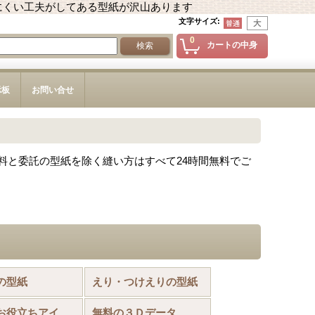
にくい工夫がしてある型紙が沢山あります
文字サイズ
:
0
カートの中身
示板
お問い合せ
料と委託の型紙を除く縫い方はすべて24時間無料でご
の型紙
えり・つけえりの型紙
お裁縫お役立ちアイテム
無料の３Ｄデータ