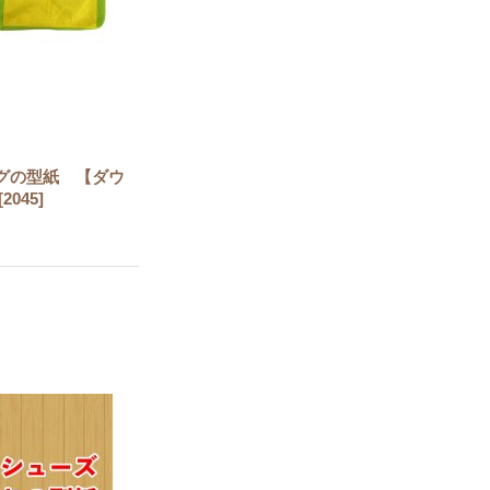
グの型紙 【ダウ
[
2045
]