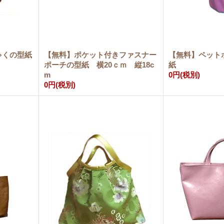
ゃくの型紙
【無料】ポケット付きファスナー
【無料】ペット
ポーチの型紙 横20ｃｍ 縦18c
紙
m
0円
(税別)
0円
(税別)