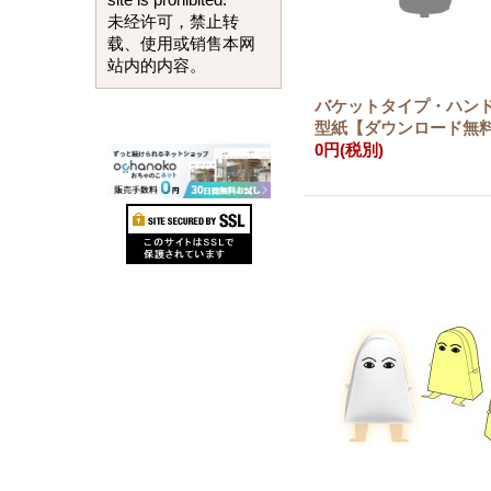
site is prohibited.
未经许可，禁止转
载、使用或销售本网
站内的内容。
バケットタイプ・ハン
型紙【ダウンロード無
0円
(税別)