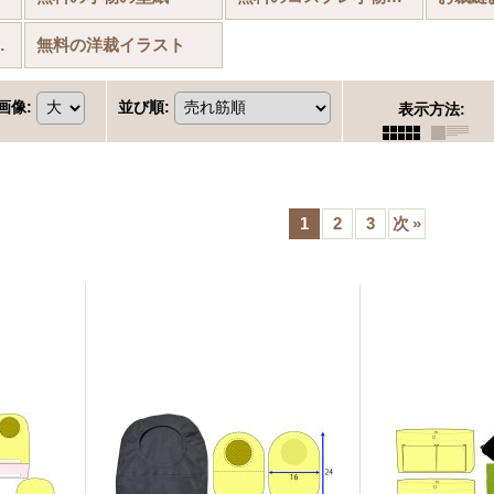
背景(書き割り)
無料の洋裁イラスト
画像
:
並び順
:
表示方法
:
1
2
3
次
»