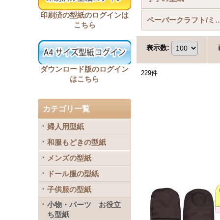
印刷済の型紙のログインは
ペーパークラフト/ミニチュア
こちら
表示数
:
ダウンロード版のログイン
229
件
はこちら
カテゴリ一覧
婦人用型紙
和服もどきの型紙
メンズの型紙
ドール服の型紙
子供服の型紙
小物・パーツ お役立
ち型紙