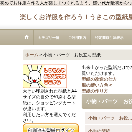
初めてお洋服を作る人が楽しくつくれるよう、縫い代が最初から
楽しくお洋服を作ろう！うさこの型紙
カテゴリ一覧
ご利用案内
特定商取引法表示
ホーム
>
小物・パーツ お役立ち型紙
出来上がった型紙だけで
覧いただけます。
型紙の改造の仕方
服の縫い方色々
大きい印刷された型紙とA4
型紙の作り方
サイズの自分で印刷する型
小物・パーツ お
紙は、ショッピングカート
が違います。
利用したい方を選んでくだ
小物・パーツ お役立ち型紙 (全商
さい。
小手の型紙