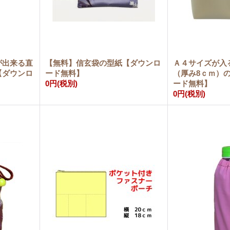
が出来る直
【無料】信玄袋の型紙【ダウンロ
Ａ４サイズが入
【ダウンロ
ード無料】
（厚み8ｃｍ）
0円
(税別)
ード無料】
0円
(税別)