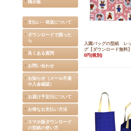
掲示板
支払い・発送について
ダウンロードで困った
ら
入園バッグの型紙 レ
グ【ダウンロード無料
良くある質問
0円
(税別)
お問い合わせ
お知らせ（メール不達
や入金確認）
お届け予定日について
お得なお支払い方法
スマホ版ダウンロード
の型紙の使い方