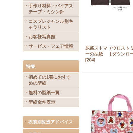
手作り材料・バイアス
テープ・ミシン針
コスプレジャンル別キ
ャラリスト
お客様写真館
サービス・フェア情報
尿路ストマ（ウロスト
ーの型紙 【ダウンロ
[
204
]
特集
初めての1着におすす
めの型紙
無料の型紙一覧
型紙全件表示
衣装別改造アドバイス