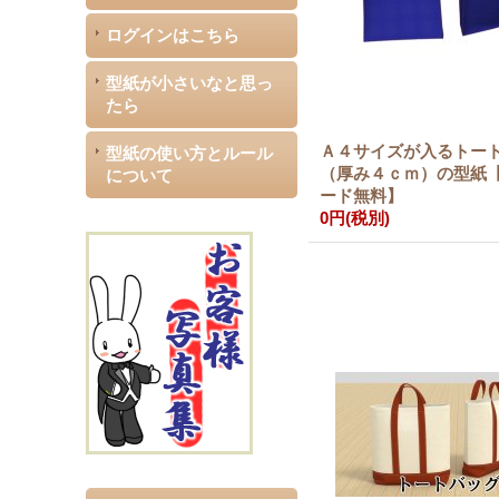
ログインはこちら
型紙が小さいなと思っ
たら
Ａ４サイズが入るトー
型紙の使い方とルール
（厚み４ｃｍ）の型紙
について
ード無料】
0円
(税別)