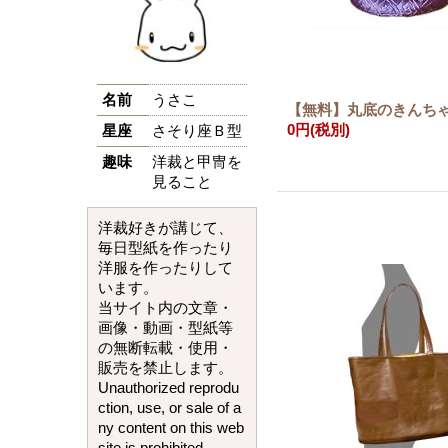
名前
うさこ
【無料】丸底のきんち
0円
(税別)
星座
さそり座Ｂ型
趣味
洋裁と甲冑を
見ること
洋裁好きが講じて、
毎日型紙を作ったり
洋服を作ったりして
います。
当サイト内の文章・
画像・動画・型紙等
の無断転載・使用・
販売を禁止します。
Unauthorized reprodu
ction, use, or sale of a
ny content on this web