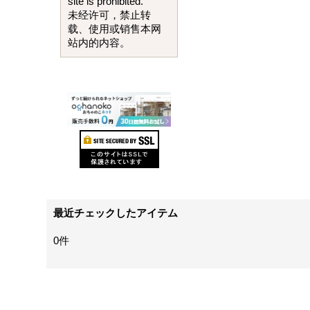
site is prohibited.
未经许可，禁止转
载、使用或销售本网
站内的内容。
最近チェックしたアイテム
0件