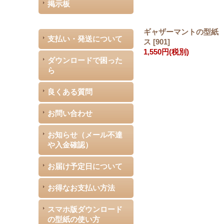
掲示板
ギャザーマントの型紙
支払い・発送について
ス
[
901
]
1,550円
(税別)
ダウンロードで困った
ら
良くある質問
お問い合わせ
お知らせ（メール不達
や入金確認）
お届け予定日について
お得なお支払い方法
スマホ版ダウンロード
の型紙の使い方