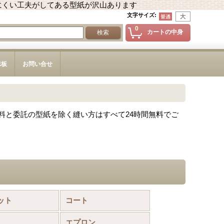
にくい工夫がしてある型紙が沢山あります
文字サイズ
:
0
カートの中身
示板
お問い合せ
料と委託の型紙を除く縫い方はすべて24時間無料でご
ット
コート
エプロン