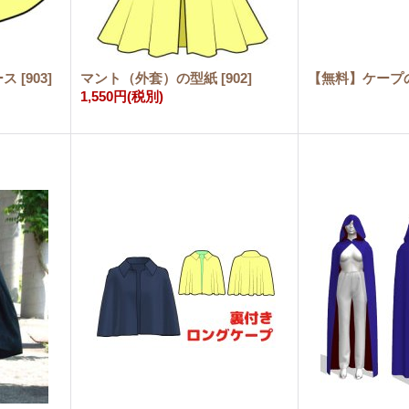
ース
[
903
]
マント（外套）の型紙
[
902
]
【無料】ケープ
1,550円
(税別)