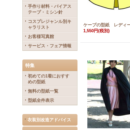
手作り材料・バイアス
テープ・ミシン針
コスプレジャンル別キ
ケープの型紙 レディ
ャラリスト
1,550円
(税別)
お客様写真館
サービス・フェア情報
特集
初めての1着におすす
めの型紙
無料の型紙一覧
型紙全件表示
衣装別改造アドバイス