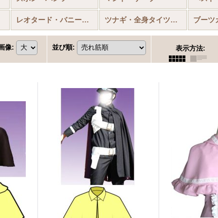
レオタード・バニースーツ
ツナギ・全身タイツ・筋肉襦袢
ブーツ
画像
:
並び順
:
表示方法
: