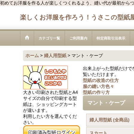
初めてお洋服を作る人が楽しくつくれるよう、縫い代が最初から
楽しくお洋服を作ろう！うさこの型紙
カテゴリ一覧
ご利用案内
特定商取引法表示
ホーム
>
婦人用型紙
>
マント・ケープ
出来上がった型紙だけで
覧いただけます。
型紙の改造の仕方
服の縫い方色々
大きい印刷された型紙とA4
型紙の作り方
サイズの自分で印刷する型
マント・ケープ
紙は、ショッピングカート
が違います。
利用したい方を選んでくだ
婦人用型紙 (全商品)
さい。
スカート