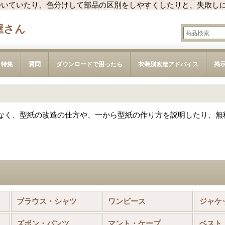
ついていたり、色分けして部品の区別をしやすくしたりと、失敗し
屋さん
特集
質問
ダウンロードで困ったら
衣装別改造アドバイス
掲
なく、型紙の改造の仕方や、一から型紙の作り方を説明したり、無
ブラウス・シャツ
ワンピース
ジャケ
ズボン・パンツ
マント・ケープ
ベスト