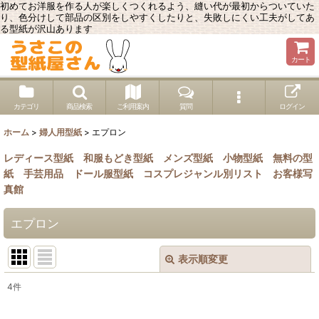
初めてお洋服を作る人が楽しくつくれるよう、縫い代が最初からついていた
り、色分けして部品の区別をしやすくしたりと、失敗しにくい工夫がしてあ
る型紙が沢山あります
カート
カテゴリ
商品検索
ご利用案内
質問
ログイン
ホーム
>
婦人用型紙
>
エプロン
レディース型紙
和服もどき型紙
メンズ型紙
小物型紙
無料の型
紙
手芸用品
ドール服型紙
コスプレジャンル別リスト
お客様写
真館
エプロン
表示順変更
閉じる
4
件
表示数
: