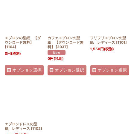
並び順
:
絞り込む
エプロンの型紙 【ダ
カフェエプロンの型
フリフリエプロンの型
ウンロード無料】
紙 【ダウンロード無
紙 レディース
[
1101
]
[
1104
]
料】
[
2037
]
1,550
円
(税別)
0
円
(税別)
0
円
(税別)
オプション選択
オプション選択
オプション選択
エプロンドレスの型
紙 レディース
[
1102
]