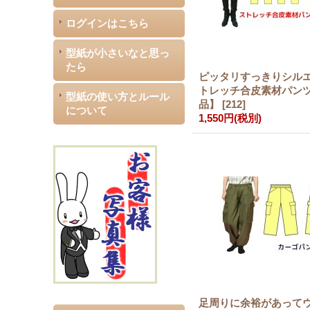
ログインはこちら
型紙が小さいなと思っ
たら
ピッタリすっきりシル
トレッチ合皮素材パン
型紙の使い方とルール
品】
[
212
]
について
1,550円
(税別)
足周りに余裕があって