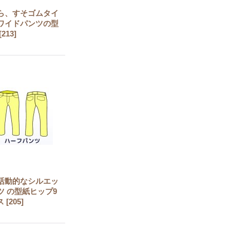
ら、すそゴムタイ
ワイドパンツの型
[
213
]
活動的なシルエッ
ツ の型紙ヒップ9
ス
[
205
]