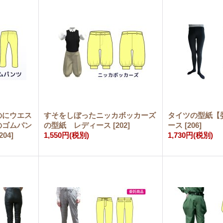
のにウエス
すそをしぼったニッカボッカーズ
タイツの型紙【
のゴムパン
の型紙 レディース
[
202
]
ース
[
206
]
204
]
1,550円
(税別)
1,730円
(税別)