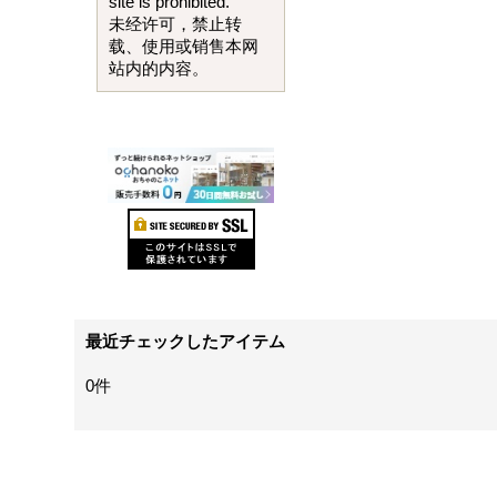
site is prohibited.
未经许可，禁止转
载、使用或销售本网
站内的内容。
最近チェックしたアイテム
0件