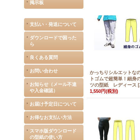
掲示板
支払い・発送について
ダウンロードで困った
ら
良くある質問
お問い合わせ
かっちりシルエットな
トゴムで超簡単！細身
お知らせ（メール不達
ツの型紙 レディース
[
や入金確認）
1,550円
(税別)
お届け予定日について
お得なお支払い方法
スマホ版ダウンロード
の型紙の使い方