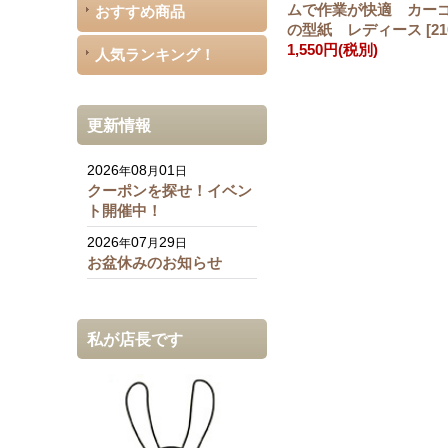
ムで作業が快適 カー
おすすめ商品
の型紙 レディース
[
21
1,550円
(税別)
人気ランキング！
更新情報
2026
08
01
年
月
日
クーポンを探せ！イベン
ト開催中！
2026
07
29
年
月
日
お盆休みのお知らせ
私が店長です