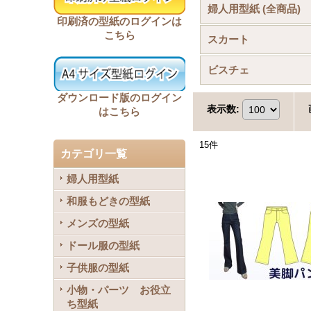
婦人用型紙 (全商品)
印刷済の型紙のログインは
こちら
スカート
ビスチェ
ダウンロード版のログイン
表示数
:
はこちら
15
件
カテゴリ一覧
婦人用型紙
和服もどきの型紙
メンズの型紙
ドール服の型紙
子供服の型紙
小物・パーツ お役立
ち型紙