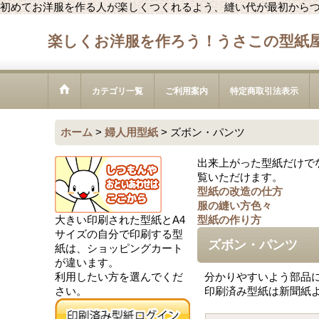
初めてお洋服を作る人が楽しくつくれるよう、縫い代が最初から
楽しくお洋服を作ろう！うさこの型紙
カテゴリ一覧
ご利用案内
特定商取引法表示
ホーム
>
婦人用型紙
>
ズボン・パンツ
出来上がった型紙だけで
覧いただけます。
型紙の改造の仕方
服の縫い方色々
大きい印刷された型紙とA4
型紙の作り方
サイズの自分で印刷する型
ズボン・パンツ
紙は、ショッピングカート
が違います。
利用したい方を選んでくだ
分かりやすいよう部品
さい。
印刷済み型紙は新聞紙