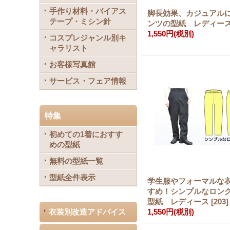
手作り材料・バイアス
脚長効果、カジュアル
テープ・ミシン針
ンツの型紙 レディー
1,550円
(税別)
コスプレジャンル別キ
ャラリスト
お客様写真館
サービス・フェア情報
特集
初めての1着におすす
めの型紙
無料の型紙一覧
型紙全件表示
学生服やフォーマルな
すめ！シンプルなロン
型紙 レディース
[
203
]
衣装別改造アドバイス
1,550円
(税別)