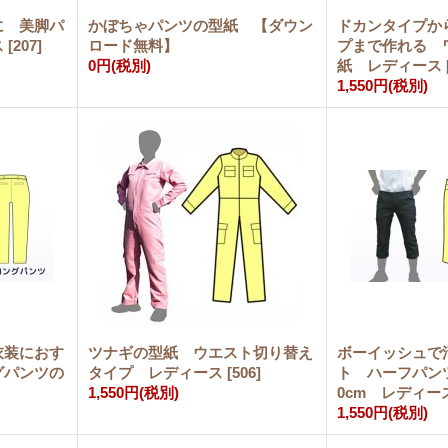
に 美脚パ
かぼちゃパンツの型紙 【ダウン
ドカンタイプか
ス
[
207
]
ロード無料】
プまで作れる 
0円
(税別)
紙 レディース
1,550円
(税別)
衣装におす
ツナギの型紙 ウエスト切り替え
ボーイッシュで
グパンツの
タイプ レディース
[
506
]
ト ハーフパン
1,550円
(税別)
0cm レディー
1,550円
(税別)