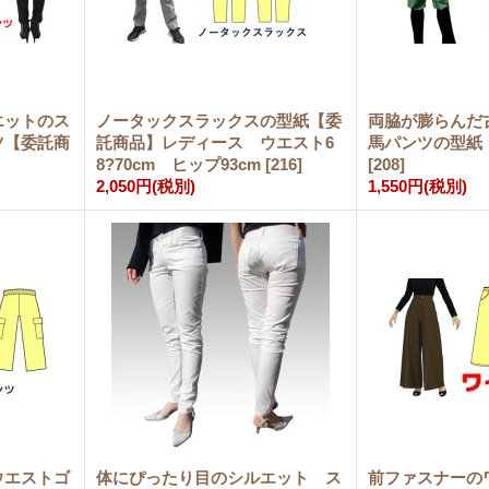
エットのス
ノータックスラックスの型紙【委
両脇が膨らんだ
ツ【委託商
託商品】レディース ウエスト6
馬パンツの型
8?70cm ヒップ93cm
[
216
]
[
208
]
2,050円
(税別)
1,550円
(税別)
ウエストゴ
体にぴったり目のシルエット ス
前ファスナーの