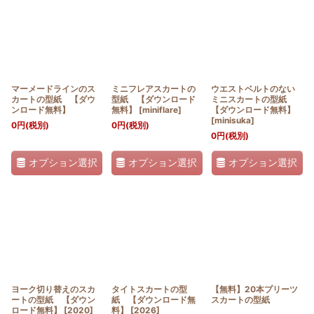
並び順
:
絞り込む
マーメードラインのス
ミニフレアスカートの
ウエストベルトのない
カートの型紙 【ダウ
型紙 【ダウンロード
ミニスカートの型紙
ンロード無料】
無料】
[
miniflare
]
【ダウンロード無料】
[
minisuka
]
0
円
(税別)
0
円
(税別)
0
円
(税別)
オプション選択
オプション選択
オプション選択
ヨーク切り替えのスカ
タイトスカートの型
【無料】20本プリーツ
ートの型紙 【ダウン
紙 【ダウンロード無
スカートの型紙
ロード無料】
[
2020
]
料】
[
2026
]