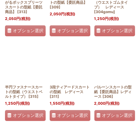
がるボックスプリーツ
トの型紙【委託商品】
（ウエストゴムタイ
スカートの型紙【委託
[
309
]
プ） レディース
商品】
[
313
]
[
304gomu
]
2,050
円
(税別)
2,050
円
(税別)
1,250
円
(税別)
オプション選択
オプション選択
オプション選択
半円ファスナースカー
3段ティアードスカート
バルーンスカートの型
トの型紙（ウエストベ
の型紙 レディース
紙【委託商品】レディ
ルトタイプ）
[
315
]
[
311
]
ース
[
306
]
1,250
円
(税別)
1,550
円
(税別)
2,000
円
(税別)
オプション選択
オプション選択
オプション選択