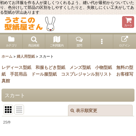
初めてお洋服を作る人が楽しくつくれるよう、縫い代が最初からついていた
り、色分けして部品の区別をしやすくしたりと、失敗しにくい工夫がしてあ
る型紙が沢山あります
カート
カテゴリ
商品検索
ご利用案内
質問
ログイン
ホーム
>
婦人用型紙
>
スカート
レディース型紙
和服もどき型紙
メンズ型紙
小物型紙
無料の型
紙
手芸用品
ドール服型紙
コスプレジャンル別リスト
お客様写
真館
スカート
表示順変更
閉じる
25
件
表示数
: