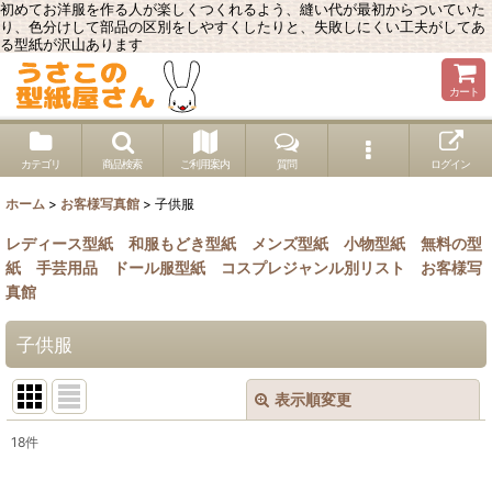
初めてお洋服を作る人が楽しくつくれるよう、縫い代が最初からついていた
り、色分けして部品の区別をしやすくしたりと、失敗しにくい工夫がしてあ
る型紙が沢山あります
カート
カテゴリ
商品検索
ご利用案内
質問
ログイン
ホーム
>
お客様写真館
>
子供服
レディース型紙
和服もどき型紙
メンズ型紙
小物型紙
無料の型
紙
手芸用品
ドール服型紙
コスプレジャンル別リスト
お客様写
真館
子供服
表示順変更
閉じる
18
件
表示数
: