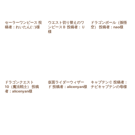
セーラーワンピース 投
ウエスト切り替えのワ
ドラゴンボール（孫悟
稿者：れいたん(∵)様
ンピースＢ 投稿者：Ｕ
空） 投稿者：nao様
様
ドラゴンクエスト
仮面ライダーウィザー
キャプテンＣ 投稿者：
10（魔法戦士） 投稿
ド 投稿者：alicenyan様
チビキャプテンの母様
者：alicenyan様