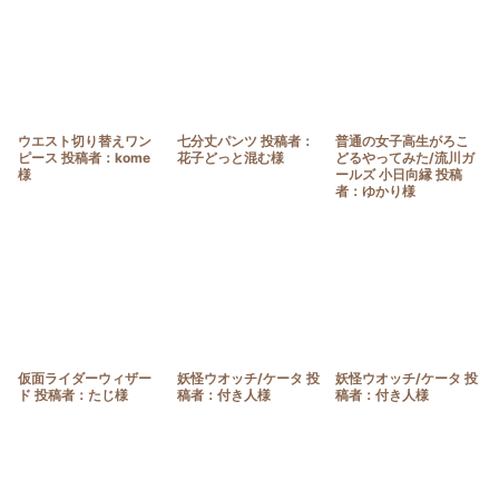
並び順
:
絞り込む
ウエスト切り替えワン
七分丈パンツ 投稿者：
普通の女子高生がろこ
ピース 投稿者：kome
花子どっと混む様
どるやってみた/流川ガ
様
ールズ 小日向縁 投稿
者：ゆかり様
仮面ライダーウィザー
妖怪ウオッチ/ケータ 投
妖怪ウオッチ/ケータ 投
ド 投稿者：たじ様
稿者：付き人様
稿者：付き人様