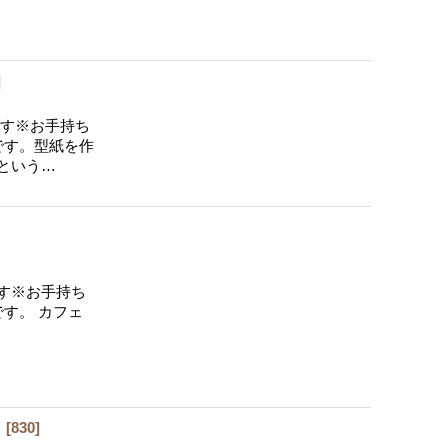
]
す※お手持ち
です。型紙を作
という…
す※お手持ち
す。 カフェ
】
[
830
]