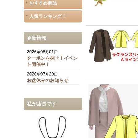
おすすめ商品
人気ランキング！
更新情報
2026
08
01
年
月
日
クーポンを探せ！イベン
ト開催中！
2026
07
29
年
月
日
お盆休みのお知らせ
私が店長です