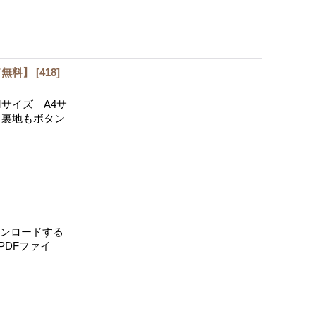
ド無料】
[
418
]
サイズ A4サ
りも裏地もボタン
ウンロードする
PDFファイ