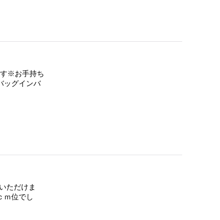
す※お手持ち
バッグインバ
いいただけま
0ｃｍ位でし