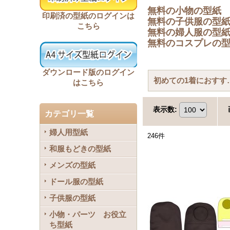
無料の小物の型紙
印刷済の型紙のログインは
無料の子供服の型
こちら
無料の婦人服の型
無料のコスプレの
ダウンロード版のログイン
初めての1
はこちら
表示数
:
カテゴリ一覧
婦人用型紙
246
件
和服もどきの型紙
メンズの型紙
ドール服の型紙
子供服の型紙
小物・パーツ お役立
ち型紙