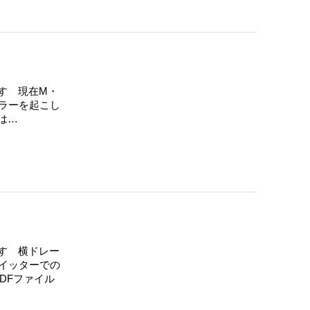
]
す 現在M・
エラーを起こし
は…
す 横ドレー
イッターでの
DFファイル