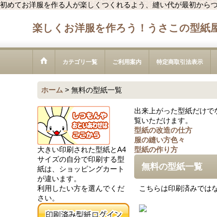
初めてお洋服を作る人が楽しくつくれるよう、縫い代が最初から
楽しくお洋服を作ろう！うさこの型紙
カテゴリ一覧
ご利用案内
特定商取引法表示
ホーム
>
無料の型紙一覧
出来上がった型紙だけで
覧いただけます。
型紙の改造の仕方
服の縫い方色々
大きい印刷された型紙とA4
型紙の作り方
サイズの自分で印刷する型
無料の型紙一覧
紙は、ショッピングカート
が違います。
利用したい方を選んでくだ
こちらは印刷済みでは
さい。