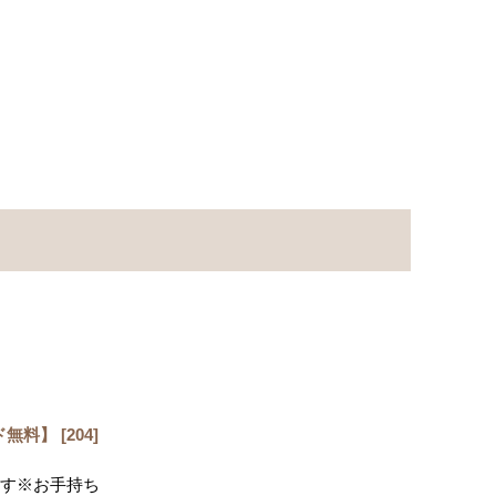
ド無料】
[
204
]
す※お手持ち