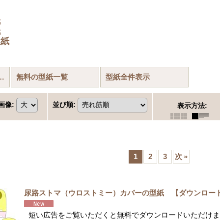
紙
紙
型紙
着におすすめの型紙
無料の型紙一覧
型紙全件表示
画像
:
並び順
:
表示方法
:
1
2
3
次
»
尿路ストマ（ウロストミー）カバーの型紙 【ダウンロー
短い広告をご覧いただくと無料でダウンロードいただけま