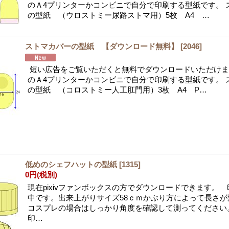
のＡ4プリンターかコンビニで自分で印刷する型紙です。 
の型紙 （ウロストミー尿路ストマ用）5枚 A4 …
ストマカバーの型紙 【ダウンロード無料】
[
2046
]
短い広告をご覧いただくと無料でダウンロードいただけま
のＡ4プリンターかコンビニで自分で印刷する型紙です。 
の型紙 （コロストミー人工肛門用）3枚 A4 P…
低めのシェフハットの型紙
[
1315
]
0円
(税別)
現在pixivファンボックスの方でダウンロードできます。
中です。出来上がりサイズ58ｃｍかぶり方によって長さが
コスプレの場合はしっかり角度を確認して測ってください
印…