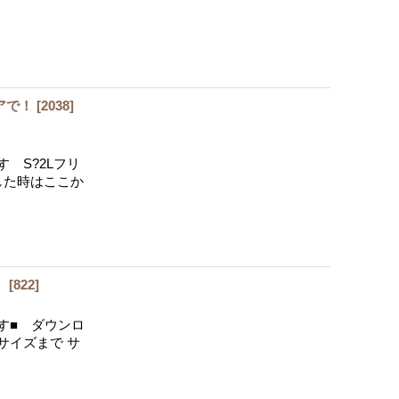
アで！
[
2038
]
 S?2Lフリ
した時はここか
】
[
822
]
す■ ダウンロ
サイズまで サ