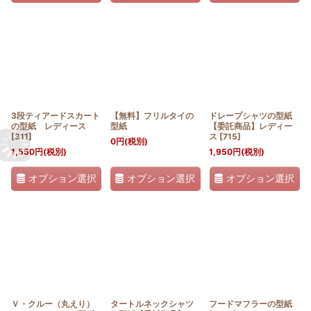
3段ティアードスカート
【無料】フリルタイの
ドレープシャツの型紙
の型紙 レディース
型紙
【委託商品】レディー
[
311
]
ス
[
715
]
0
円
(税別)
1,550
円
(税別)
1,950
円
(税別)
オプション選択
オプション選択
オプション選択
Ｖ・クルー（丸えり）
タートルネックシャツ
フードマフラーの型紙