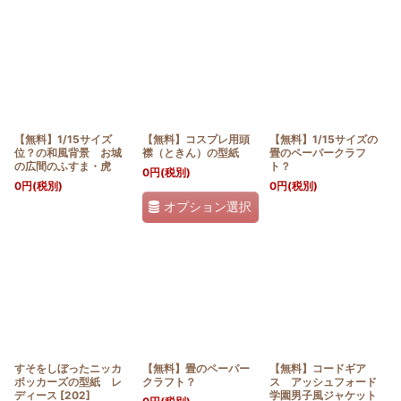
【無料】1/15サイズ
【無料】コスプレ用頭
【無料】1/15サイズの
位？の和風背景 お城
襟（ときん）の型紙
畳のペーパークラフ
の広間のふすま・虎
ト？
0
円
(税別)
0
円
(税別)
0
円
(税別)
オプション選択
すそをしぼったニッカ
【無料】畳のペーパー
【無料】コードギア
ボッカーズの型紙 レ
クラフト？
ス アッシュフォード
ディース
[
202
]
学園男子風ジャケット