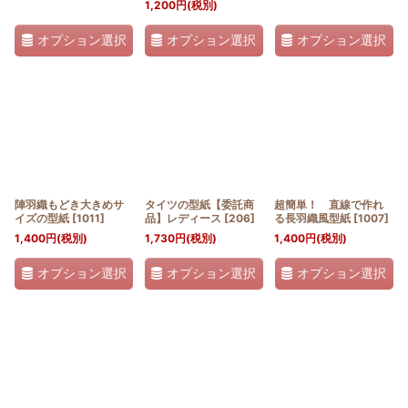
1,200
円
(税別)
オプション選択
オプション選択
オプション選択
陣羽織もどき大きめサ
タイツの型紙【委託商
超簡単！ 直線で作れ
イズの型紙
[
1011
]
品】レディース
[
206
]
る長羽織風型紙
[
1007
]
1,400
円
(税別)
1,730
円
(税別)
1,400
円
(税別)
オプション選択
オプション選択
オプション選択