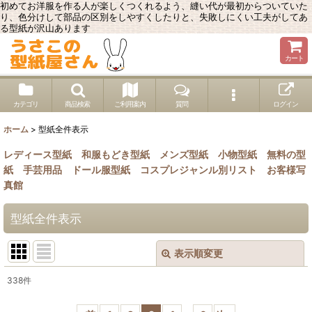
初めてお洋服を作る人が楽しくつくれるよう、縫い代が最初からついていた
り、色分けして部品の区別をしやすくしたりと、失敗しにくい工夫がしてあ
る型紙が沢山あります
カート
カテゴリ
商品検索
ご利用案内
質問
ログイン
ホーム
>
型紙全件表示
レディース型紙
和服もどき型紙
メンズ型紙
小物型紙
無料の型
紙
手芸用品
ドール服型紙
コスプレジャンル別リスト
お客様写
真館
型紙全件表示
表示順変更
閉じる
338
件
表示数
: