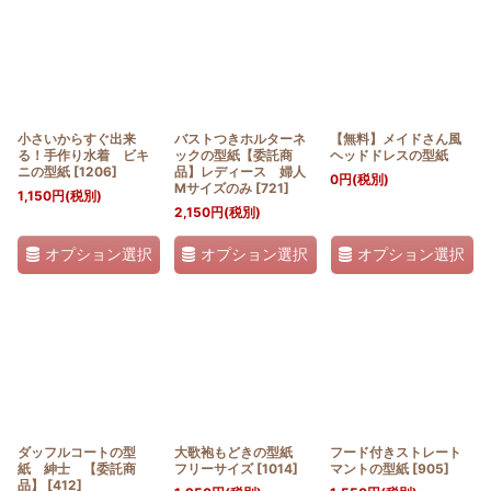
小さいからすぐ出来
バストつきホルターネ
【無料】メイドさん風
る！手作り水着 ビキ
ックの型紙【委託商
ヘッドドレスの型紙
ニの型紙
[
1206
]
品】レディース 婦人
0
円
(税別)
Mサイズのみ
[
721
]
1,150
円
(税別)
2,150
円
(税別)
オプション選択
オプション選択
オプション選択
ダッフルコートの型
大歌袍もどきの型紙
フード付きストレート
紙 紳士 【委託商
フリーサイズ
[
1014
]
マントの型紙
[
905
]
品】
[
412
]