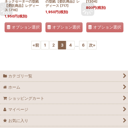
ネックセーターの型紙
の型紙【委託商品】レ
[
1304
]
【委託商品】レディー
ディース
[
717
]
800
円
(税別)
ス
[
716
]
1,950
円
(税別)
1,950
円
(税別)
オプション選択
オプション選択
オプション選択
«
前
1
2
3
4
...
6
次
»
カテゴリ一覧
ホーム
ショッピングカート
マイページ
お気に入り