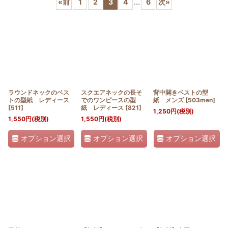
«
前
1
2
3
4
...
6
次
»
並び順
:
絞り込む
ラウンドネックのベス
スクエアネックの長そ
背中開きベストの型
トの型紙 レディース
でのワンピースの型
紙 メンズ
[
503men
]
[
511
]
紙 レディース
[
821
]
1,250
円
(税別)
1,550
円
(税別)
1,550
円
(税別)
オプション選択
オプション選択
オプション選択