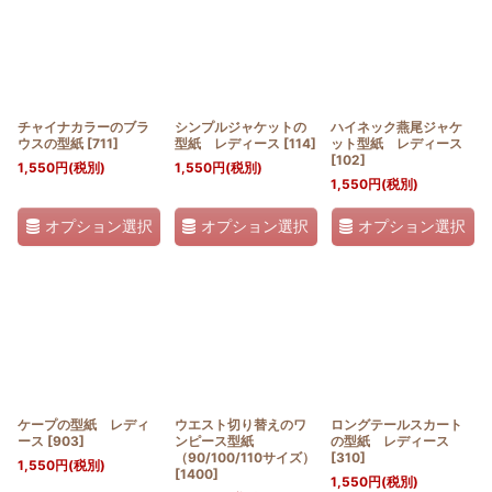
チャイナカラーのブラ
シンプルジャケットの
ハイネック燕尾ジャケ
ウスの型紙
[
711
]
型紙 レディース
[
114
]
ット型紙 レディース
[
102
]
1,550
円
(税別)
1,550
円
(税別)
1,550
円
(税別)
オプション選択
オプション選択
オプション選択
ケープの型紙 レディ
ウエスト切り替えのワ
ロングテールスカート
ース
[
903
]
ンピース型紙
の型紙 レディース
（90/100/110サイズ）
[
310
]
1,550
円
(税別)
[
1400
]
1,550
円
(税別)