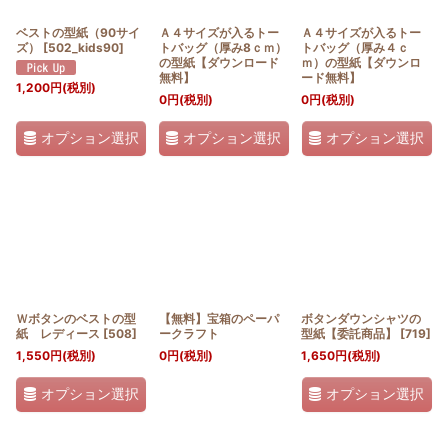
ベストの型紙（90サイ
Ａ４サイズが入るトー
Ａ４サイズが入るトー
ズ）
[
502_kids90
]
トバッグ（厚み8ｃｍ）
トバッグ（厚み４ｃ
の型紙【ダウンロード
ｍ）の型紙【ダウンロ
無料】
ード無料】
1,200
円
(税別)
0
円
(税別)
0
円
(税別)
オプション選択
オプション選択
オプション選択
Ｗボタンのベストの型
【無料】宝箱のペーパ
ボタンダウンシャツの
紙 レディース
[
508
]
ークラフト
型紙【委託商品】
[
719
]
1,550
円
(税別)
0
円
(税別)
1,650
円
(税別)
オプション選択
オプション選択