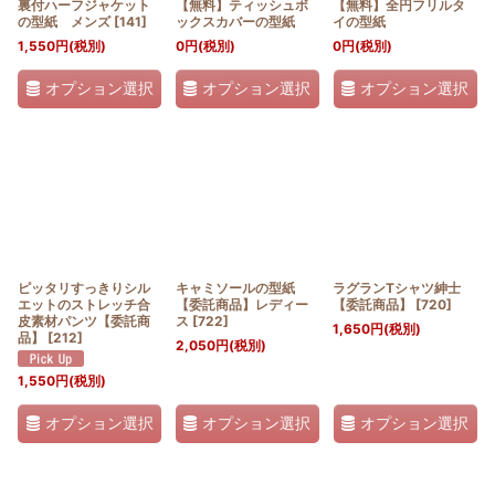
裏付ハーフジャケット
【無料】ティッシュボ
【無料】全円フリルタ
の型紙 メンズ
[
141
]
ックスカバーの型紙
イの型紙
1,550
円
(税別)
0
円
(税別)
0
円
(税別)
オプション選択
オプション選択
オプション選択
ピッタリすっきりシル
キャミソールの型紙
ラグランTシャツ紳士
エットのストレッチ合
【委託商品】レディー
【委託商品】
[
720
]
皮素材パンツ【委託商
ス
[
722
]
1,650
円
(税別)
品】
[
212
]
2,050
円
(税別)
1,550
円
(税別)
オプション選択
オプション選択
オプション選択