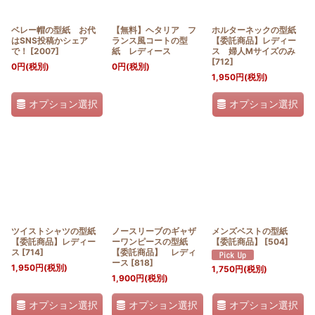
ベレー帽の型紙 お代
【無料】ヘタリア フ
ホルターネックの型紙
はSNS投稿かシェア
ランス風コートの型
【委託商品】レディー
で！
[
2007
]
紙 レディース
ス 婦人Mサイズのみ
[
712
]
0
円
(税別)
0
円
(税別)
1,950
円
(税別)
オプション選択
オプション選択
ツイストシャツの型紙
ノースリーブのギャザ
メンズベストの型紙
【委託商品】レディー
ーワンピースの型紙
【委託商品】
[
504
]
ス
[
714
]
【委託商品】 レディ
ース
[
818
]
1,950
円
(税別)
1,750
円
(税別)
1,900
円
(税別)
オプション選択
オプション選択
オプション選択