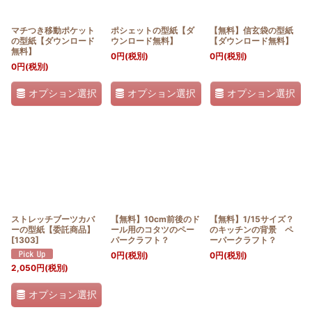
マチつき移動ポケット
ポシェットの型紙【ダ
【無料】信玄袋の型紙
の型紙【ダウンロード
ウンロード無料】
【ダウンロード無料】
無料】
0
円
(税別)
0
円
(税別)
0
円
(税別)
オプション選択
オプション選択
オプション選択
ストレッチブーツカバ
【無料】10cm前後のド
【無料】1/15サイズ？
ーの型紙【委託商品】
ール用のコタツのペー
のキッチンの背景 ペ
[
1303
]
パークラフト？
ーパークラフト？
0
円
(税別)
0
円
(税別)
2,050
円
(税別)
オプション選択