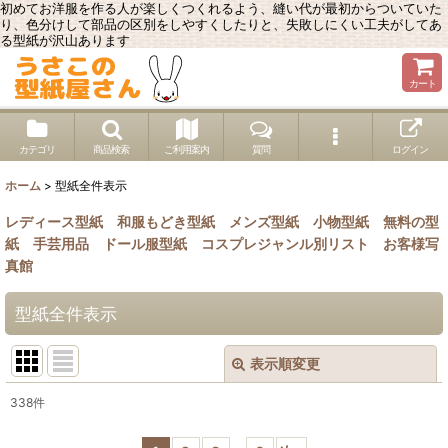
初めてお洋服を作る人が楽しくつくれるよう、縫い代が最初からついていた
り、色分けして部品の区別をしやすくしたりと、失敗しにくい工夫がしてあ
る型紙が沢山あります
カート
カテゴリ
商品検索
ご利用案内
質問
ログイン
ホーム
>
型紙全件表示
レディース型紙
和服もどき型紙
メンズ型紙
小物型紙
無料の型
紙
手芸用品
ドール服型紙
コスプレジャンル別リスト
お客様写
真館
型紙全件表示
表示順変更
閉じる
338
件
表示数
: