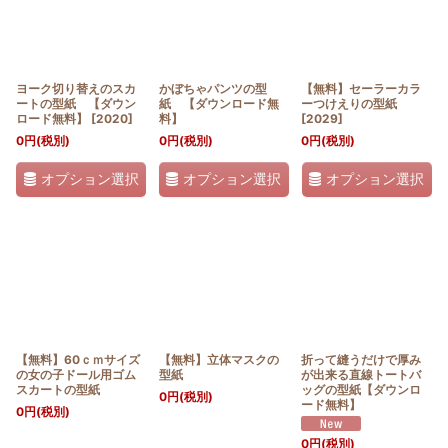
ヨーク切り替えのスカ
かぼちゃパンツの型
【無料】セーラーカラ
ートの型紙 【ダウン
紙 【ダウンロード無
ーつけえりの型紙
ロード無料】
[
2020
]
料】
[
2029
]
0
円
(税別)
0
円
(税別)
0
円
(税別)
オプション選択
オプション選択
オプション選択
【無料】60ｃｍサイズ
【無料】立体マスクの
折って縫うだけで厚み
の女の子ドール用ゴム
型紙
が出来る直線トートバ
スカートの型紙
ッグの型紙【ダウンロ
0
円
(税別)
ード無料】
0
円
(税別)
0
円
(税別)