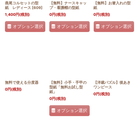
燕尾コルセットの型
【無料】ナースキャッ
【無料】お箸入れの型
紙 レディース
[
609
]
プ・看護帽の型紙
紙
1,400
円
(税別)
0
円
(税別)
0
円
(税別)
オプション選択
オプション選択
オプション選択
無料で使える分度器
【無料】小手・手甲の
【洋裁パズル】後あき
型紙「無料お試し型
ワンピース
0
円
(税別)
紙」
0
円
(税別)
0
円
(税別)
オプション選択