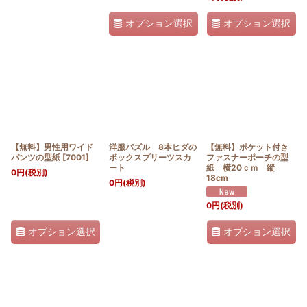
オプション選択
オプション選択
【無料】男性用ワイド
洋服パズル 8本ヒダの
【無料】ポケット付き
パンツの型紙
[
7001
]
ボックスプリーツスカ
ファスナーポーチの型
ート
紙 横20ｃｍ 縦
0
円
(税別)
18cm
0
円
(税別)
0
円
(税別)
オプション選択
オプション選択