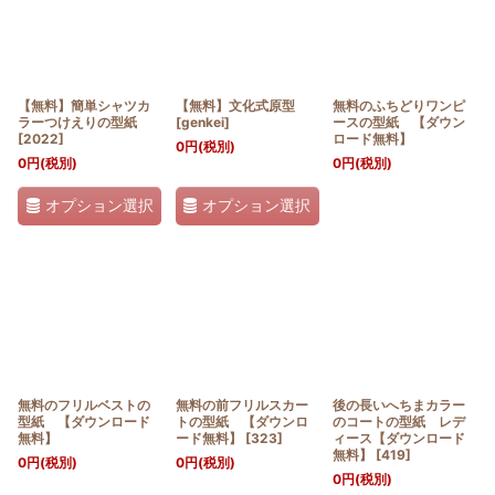
【無料】簡単シャツカ
【無料】文化式原型
無料のふちどりワンピ
ラーつけえりの型紙
[
genkei
]
ースの型紙 【ダウン
[
2022
]
ロード無料】
0
円
(税別)
0
円
(税別)
0
円
(税別)
オプション選択
オプション選択
無料のフリルベストの
無料の前フリルスカー
後の長いへちまカラー
型紙 【ダウンロード
トの型紙 【ダウンロ
のコートの型紙 レデ
無料】
ード無料】
[
323
]
ィース【ダウンロード
無料】
[
419
]
0
円
(税別)
0
円
(税別)
0
円
(税別)