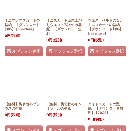
ミニフレアスカートの
ミニスカート出来上が
ウエストベルトのない
型紙 【ダウンロード
りウエスト72cm の型
ミニスカートの型紙
無料】
[
miniflare
]
紙 【ダウンロード無
【ダウンロード無料】
料】
[
minisuka
]
0
円
(税別)
0
円
(税別)
0
円
(税別)
オプション選択
オプション選択
オプション選択
【無料】胸切替のブラ
【無料】胸切替のキャ
タイトスカートの型
ウスの型紙
ミソールの型紙
紙 【ダウンロード無
料】
[
2026
]
0
円
(税別)
0
円
(税別)
0
円
(税別)
オプション選択
オプション選択
オプション選択