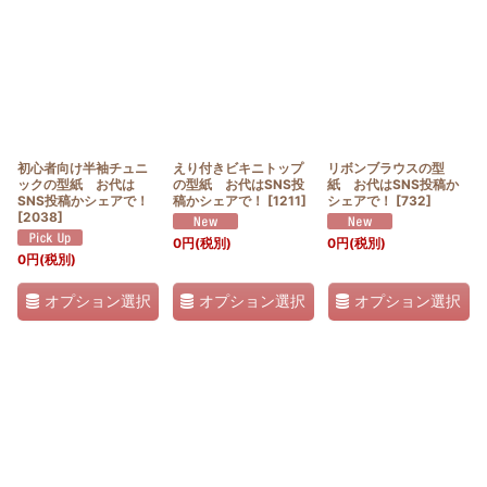
初心者向け半袖チュニ
えり付きビキニトップ
リボンブラウスの型
ックの型紙 お代は
の型紙 お代はSNS投
紙 お代はSNS投稿か
SNS投稿かシェアで！
稿かシェアで！
[
1211
]
シェアで！
[
732
]
[
2038
]
0
円
(税別)
0
円
(税別)
0
円
(税別)
オプション選択
オプション選択
オプション選択