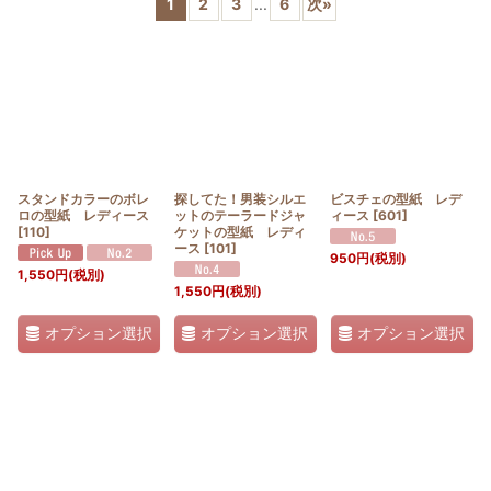
1
2
3
...
6
次
»
並び順
:
絞り込む
スタンドカラーのボレ
探してた！男装シルエ
ビスチェの型紙 レデ
ロの型紙 レディース
ットのテーラードジャ
ィース
[
601
]
[
110
]
ケットの型紙 レディ
ース
[
101
]
950
円
(税別)
1,550
円
(税別)
1,550
円
(税別)
オプション選択
オプション選択
オプション選択