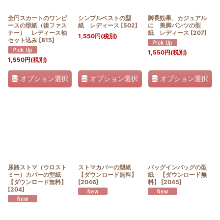
全円スカートのワンピ
シンプルベストの型
脚長効果、カジュアル
ースの型紙（後ファス
紙 レディース
[
502
]
に 美脚パンツの型
ナー） レディース袖
紙 レディース
[
207
]
1,550
円
(税別)
セット込み
[
815
]
1,550
円
(税別)
1,550
円
(税別)
オプション選択
オプション選択
オプション選択
尿路ストマ（ウロスト
ストマカバーの型紙
バッグインバッグの型
ミー）カバーの型紙
【ダウンロード無料】
紙 【ダウンロード無
【ダウンロード無料】
[
2046
]
料】
[
2045
]
[
204
]