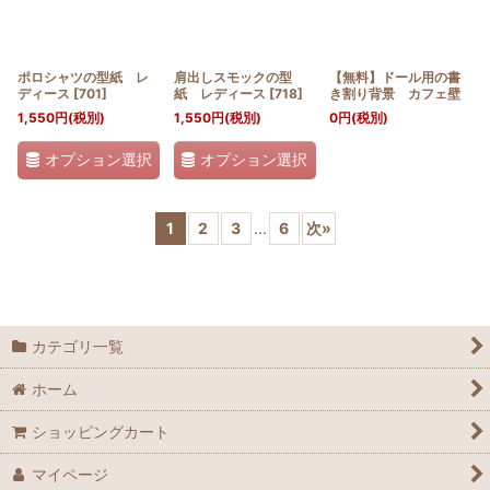
ポロシャツの型紙 レ
肩出しスモックの型
【無料】ドール用の書
ディース
[
701
]
紙 レディース
[
718
]
き割り背景 カフェ壁
1,550
円
(税別)
1,550
円
(税別)
0
円
(税別)
オプション選択
オプション選択
1
2
3
...
6
次
»
カテゴリ一覧
ホーム
ショッピングカート
マイページ