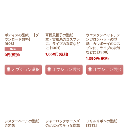
ボディスの型紙 【ダ
軍帽風帽子の型紙
ウエスタンハット、テ
ウンロード無料】
軍・官服系のコスプレ
ンガロンハットの型
[
608
]
に、ライブの衣装など
紙 カウボーイのコス
に
[
1301
]
プレに、ライブの衣装
などに
[
1308
]
1,050
円
(税別)
0
円
(税別)
1,050
円
(税別)
オプション選択
オプション選択
オプション選択
シスターベールの型紙
シャーロックホームズ
フリルリボンの型紙
[
1310
]
のかぶってそうな鹿撃
[
1313
]