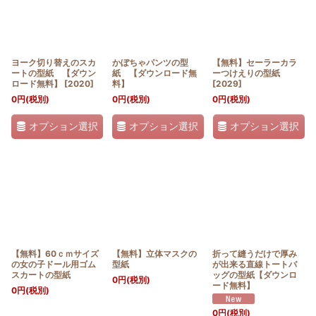
ヨーク切り替えのスカ
かぼちゃパンツの型
【無料】セーラーカラ
ートの型紙 【ダウン
紙 【ダウンロード無
ーつけえりの型紙
ロード無料】
[
2020
]
料】
[
2029
]
0
円
(税別)
0
円
(税別)
0
円
(税別)
オプション選択
オプション選択
オプション選択
【無料】60ｃｍサイズ
【無料】立体マスクの
折って縫うだけで厚み
の女の子ドール用ゴム
型紙
が出来る直線トートバ
スカートの型紙
ッグの型紙【ダウンロ
0
円
(税別)
ード無料】
0
円
(税別)
0
円
(税別)