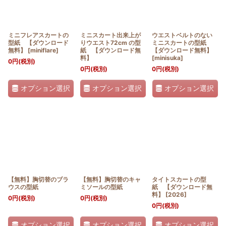
ミニフレアスカートの
ミニスカート出来上が
ウエストベルトのない
型紙 【ダウンロード
りウエスト72cm の型
ミニスカートの型紙
無料】
[
miniflare
]
紙 【ダウンロード無
【ダウンロード無料】
料】
[
minisuka
]
0
円
(税別)
0
円
(税別)
0
円
(税別)
オプション選択
オプション選択
オプション選択
【無料】胸切替のブラ
【無料】胸切替のキャ
タイトスカートの型
ウスの型紙
ミソールの型紙
紙 【ダウンロード無
料】
[
2026
]
0
円
(税別)
0
円
(税別)
0
円
(税別)
オプション選択
オプション選択
オプション選択