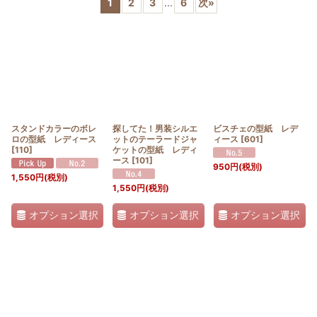
1
2
3
...
6
次
»
並び順
:
絞り込む
スタンドカラーのボレ
探してた！男装シルエ
ビスチェの型紙 レデ
ロの型紙 レディース
ットのテーラードジャ
ィース
[
601
]
[
110
]
ケットの型紙 レディ
ース
[
101
]
950
円
(税別)
1,550
円
(税別)
1,550
円
(税別)
オプション選択
オプション選択
オプション選択