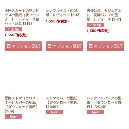
全円スカートのワンピ
シンプルベストの型
脚長効果、カジュアル
ースの型紙（後ファス
紙 レディース
[
502
]
に 美脚パンツの型
ナー） レディース袖
紙 レディース
[
207
]
1,550
円
(税別)
セット込み
[
815
]
1,550
円
(税別)
1,550
円
(税別)
オプション選択
オプション選択
オプション選択
尿路ストマ（ウロスト
ストマカバーの型紙
バッグインバッグの型
ミー）カバーの型紙
【ダウンロード無料】
紙 【ダウンロード無
【ダウンロード無料】
[
2046
]
料】
[
2045
]
[
204
]