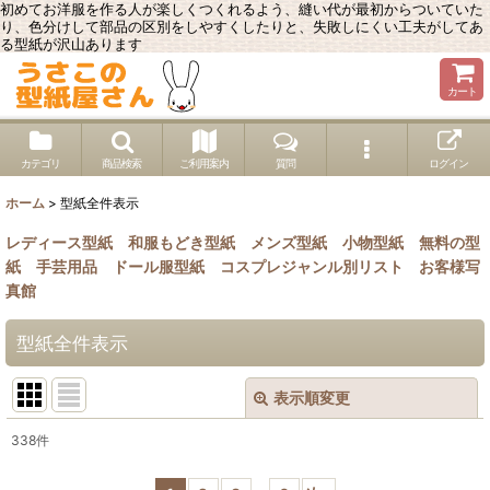
初めてお洋服を作る人が楽しくつくれるよう、縫い代が最初からついていた
り、色分けして部品の区別をしやすくしたりと、失敗しにくい工夫がしてあ
る型紙が沢山あります
カート
カテゴリ
商品検索
ご利用案内
質問
ログイン
ホーム
>
型紙全件表示
レディース型紙
和服もどき型紙
メンズ型紙
小物型紙
無料の型
紙
手芸用品
ドール服型紙
コスプレジャンル別リスト
お客様写
真館
型紙全件表示
表示順変更
閉じる
338
件
表示数
: