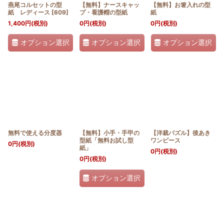
燕尾コルセットの型
【無料】ナースキャッ
【無料】お箸入れの型
紙 レディース
[
609
]
プ・看護帽の型紙
紙
1,400
円
(税別)
0
円
(税別)
0
円
(税別)
オプション選択
オプション選択
オプション選択
無料で使える分度器
【無料】小手・手甲の
【洋裁パズル】後あき
型紙「無料お試し型
ワンピース
0
円
(税別)
紙」
0
円
(税別)
0
円
(税別)
オプション選択