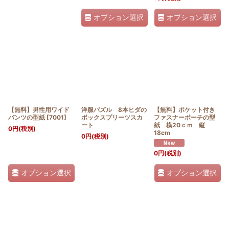
オプション選択
オプション選択
【無料】男性用ワイド
洋服パズル 8本ヒダの
【無料】ポケット付き
パンツの型紙
[
7001
]
ボックスプリーツスカ
ファスナーポーチの型
ート
紙 横20ｃｍ 縦
0
円
(税別)
18cm
0
円
(税別)
0
円
(税別)
オプション選択
オプション選択