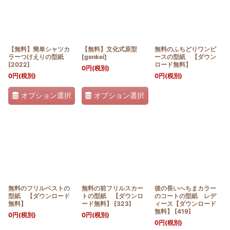
【無料】簡単シャツカ
【無料】文化式原型
無料のふちどりワンピ
ラーつけえりの型紙
[
genkei
]
ースの型紙 【ダウン
[
2022
]
ロード無料】
0
円
(税別)
0
円
(税別)
0
円
(税別)
オプション選択
オプション選択
無料のフリルベストの
無料の前フリルスカー
後の長いへちまカラー
型紙 【ダウンロード
トの型紙 【ダウンロ
のコートの型紙 レデ
無料】
ード無料】
[
323
]
ィース【ダウンロード
無料】
[
419
]
0
円
(税別)
0
円
(税別)
0
円
(税別)