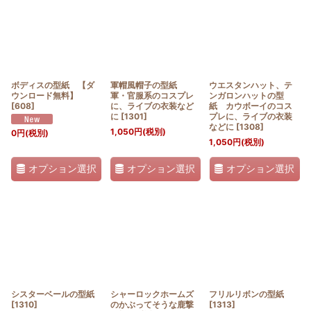
ボディスの型紙 【ダ
軍帽風帽子の型紙
ウエスタンハット、テ
ウンロード無料】
軍・官服系のコスプレ
ンガロンハットの型
[
608
]
に、ライブの衣装など
紙 カウボーイのコス
に
[
1301
]
プレに、ライブの衣装
などに
[
1308
]
1,050
円
(税別)
0
円
(税別)
1,050
円
(税別)
オプション選択
オプション選択
オプション選択
シスターベールの型紙
シャーロックホームズ
フリルリボンの型紙
[
1310
]
のかぶってそうな鹿撃
[
1313
]