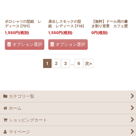
ポロシャツの型紙 レ
肩出しスモックの型
【無料】ドール用の書
ディース
[
701
]
紙 レディース
[
718
]
き割り背景 カフェ壁
1,550
円
(税別)
1,550
円
(税別)
0
円
(税別)
オプション選択
オプション選択
1
2
3
...
6
次
»
カテゴリ一覧
ホーム
ショッピングカート
マイページ