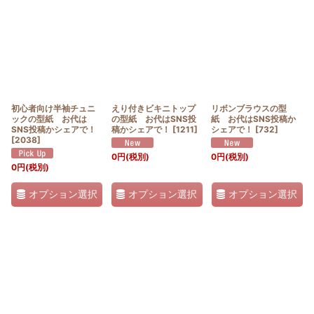
初心者向け半袖チュニ
えり付きビキニトップ
リボンブラウスの型
ックの型紙 お代は
の型紙 お代はSNS投
紙 お代はSNS投稿か
SNS投稿かシェアで！
稿かシェアで！
[
1211
]
シェアで！
[
732
]
[
2038
]
0
円
(税別)
0
円
(税別)
0
円
(税別)
オプション選択
オプション選択
オプション選択