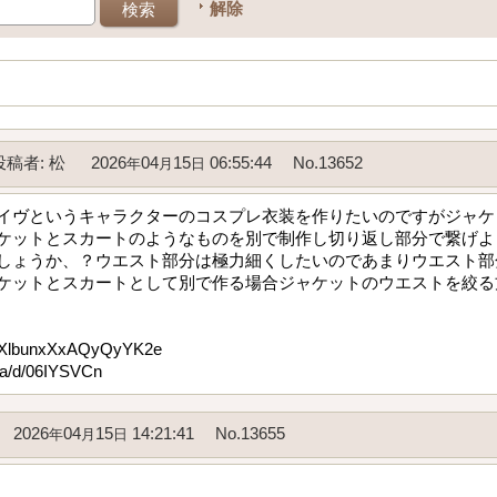
解除
投稿者
:
松
2026
04
15
06:55:44
No.13652
年
月
日
イヴというキャラクターのコスプレ衣装を作りたいのですがジャケ
ケットとスカートのようなものを別で制作し切り返し部分で繋げよ
しょうか、？ウエスト部分は極力細くしたいのであまりウエスト部
トとスカートとして別で作る場合ジャケットのウエストを絞る方法も教え
/XlbunxXxAQyQyYK2e
/d/06IYSVCn
2026
04
15
14:21:41
No.13655
年
月
日