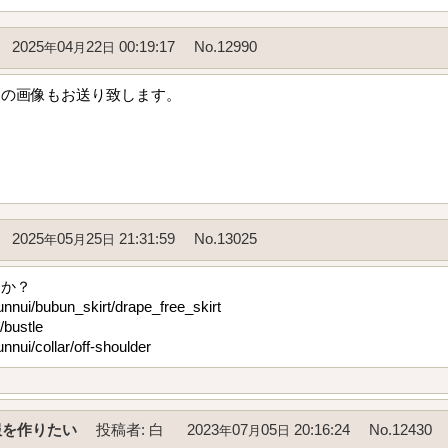
2025
04
22
00:19:17
No.12990
年
月
日
スの画像もお送り致します。
2025
05
25
21:31:59
No.13025
年
月
日
すか？
unnui/bubun_skirt/drape_free_skirt
/bustle
nnui/collar/off-shoulder
服を作りたい
投稿者
:
白
2023
07
05
20:16:24
No.12430
年
月
日