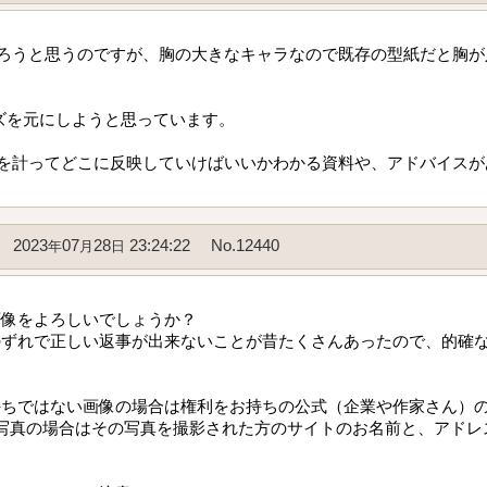
ろうと思うのですが、胸の大きなキャラなので既存の型紙だと胸が
ズを元にしようと思っています。
を計ってどこに反映していけばいいかわかる資料や、アドバイスが
2023
07
28
23:24:22
No.12440
年
月
日
画像をよろしいでしょうか？
のずれで正しい返事が出来ないことが昔たくさんあったので、的確
持ちではない画像の場合は権利をお持ちの公式（企業や作家さん）
写真の場合はその写真を撮影された方のサイトのお名前と、アドレ