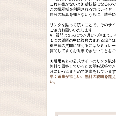
これを書かないと無断転載になるので
この掲示板を利用される方はレイヤー
自分の写真を知らないうちに、勝手に
リンクを貼って頂くことで、そのサイ
ご協力お願いいたします
4 質問は１人につき月1〜3件まで
１つの質問の中に複数含まれる場合は
※洋裁の質問に答えるにはシミュレー
質問してすぐお返事できないことをご
★引用もとの公式サイトのリンク以外
無料で回答しているため即時返答でき
月に1〜3回まとめて返事をしていま
早く返事が欲しい、無料の範疇を超え
い。