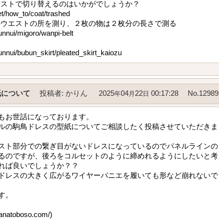
エストで切り替えるのはいかがでしょうか？
et/how_to/coat/trashed
のウエストの所を測り、２枚の物は２枚分の長さで測る
unnui/migoro/wanpi-belt
unnui/bubun_skirt/pleated_skirt_kaiozu
について
投稿者
:
かりん
2025
04
22
00:17:28
No.12989
年
月
日
もお世話になっております。
ルの駒鳥ドレスの型紙についてご相談したく投稿させていただきま
スト部分での繋ぎ目がないドレスになっているのでパネルラインの
るのですが、後ろをコルセットのように締めれるようにしたいと考
れば良いでしょうか？？
ドレスの大きく広がるワイヤーパニエを履いても形など崩れないで
す。
toboso.com/)