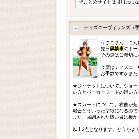
※まとめサイトは引用元に
ディズニーヴィランズ（手
うさこさん、こん
先日
黒執事
のドー
その際はご親切に
今度はディズニー
お手数ですがまた
★ジャケットについて。ショー
い方とパーカーフードの縫い方
★スカートについて。右側が短
場合どういった型紙になるので
また、強調された縫い目は後か
以上2点となります。どうかよ