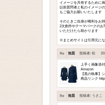
イメージを共有するために
以前質問者と私のイメージ
もご協力お願いいたします
そのときご自身が権利をお
2次創作やテーマパークのお
いただけたら助かります
※まとめサイトは引用元に
無題
投稿者
:
松
20
Re
上手く画像添付が
Amazon
【黒の執事】
商品リンク https:
無題
投稿者
:
うさこ
Re