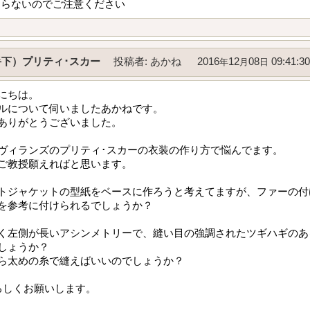
ならないのでご注意ください
下）プリティ･スカー
投稿者
:
あかね
2016
12
08
09:41:30
年
月
日
にちは。
ルについて伺いましたあかねです。
ありがとうございました。
ヴィランズのプリティ･スカーの衣装の作り方で悩んでます。
ご教授願えればと思います。
トジャケットの型紙をベースに作ろうと考えてますが、ファーの付
を参考に付けられるでしょうか？
く左側が長いアシンメトリーで、縫い目の強調されたツギハギのある
しょうか？
ら太めの糸で縫えばいいのでしょうか？
ろしくお願いします。