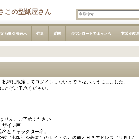
さこの型紙屋さん
特定商取引法表示
特集
質問
ダウンロードで困ったら
衣装別改
で、投稿に限定してログインしないとできないようにしました。
にとぞご了承ください。
ません。ご了承ください
デザイン画
品名とキャラクター名。
公式（出版社や著者）のサイトのお名前とＨＰアドレス（ＵＲＬ/リ