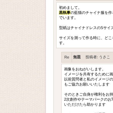
初めまして。
黒執事
の藍猫のチャイナ服を作
でいます。
型紙はチャイナドレスのSサイ
サイズを測って作る時に、どこ
す。
無題
投稿者
:
うさこ
Re
画像をおねがいします。
イメージを共有するために
以前質問者と私のイメージ
もご協力お願いいたします
そのときご自身が権利をお
2次創作やテーマパークのお
いただけたら助かります