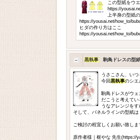
この型紙をウ
https://yousai.n
上半身の型紙
https://yousai.net/how_to/bub
ヒダの作り方はここ
https://yousai.net/how_to/bub
黒執事
駒鳥ドレスの型紙
うさこさん、いつ
今回
黒執事
のシエ
駒鳥ドレスがウェ
だこうと考えてい
うなアレンジをす
そして、パネルラインの型紙は
ご検討の程宜しくお願い致しま
原作者様｜枢やな 先生(https://yana