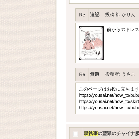
追記
投稿者
:
かりん
Re
前からのドレ
無題
投稿者
:
うさこ
Re
このページはお役に立ちま
https://yousai.net/how_to/bub
https://yousai.net/how_to/skirt
https://yousai.net/how_to/bubu
黒執事
の藍猫のチャイナ