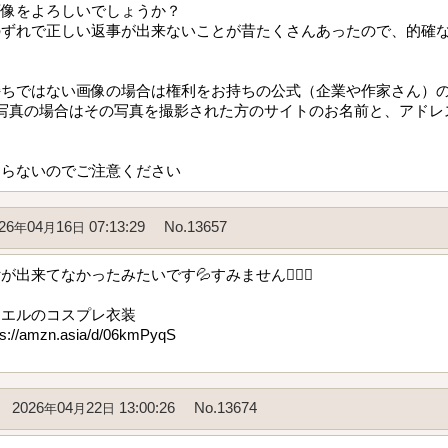
画像をよろしいでしょうか？
のずれで正しい返事が出来ないことが昔たくさんあったので、的確
持ちではない画像の場合は権利をお持ちの公式（企業や作家さん）
写真の場合はその写真を撮影された方のサイトのお名前と、アドレ
ならないのでご注意ください
26
04
16
07:13:29
No.13657
年
月
日
出来てなかったみたいです💦すみません🙇🏻‍♀️‪
シエルのコスプレ衣装
//amzn.asia/d/06kmPyqS
2026
04
22
13:00:26
No.13674
年
月
日