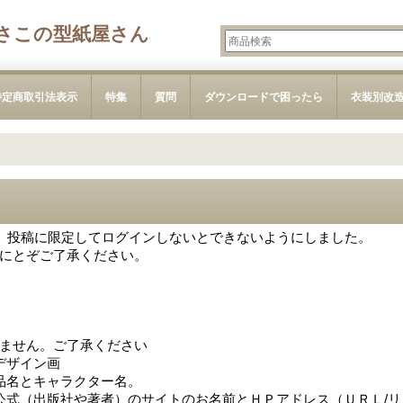
さこの型紙屋さん
特定商取引法表示
特集
質問
ダウンロードで困ったら
衣装別改
で、投稿に限定してログインしないとできないようにしました。
にとぞご了承ください。
ません。ご了承ください
デザイン画
品名とキャラクター名。
公式（出版社や著者）のサイトのお名前とＨＰアドレス（ＵＲＬ/リ