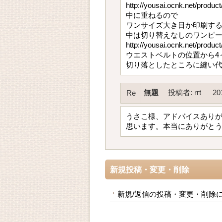
http://yousai.ocnk.net/produc
中に重ねるので
ワンサイズ大き目か印刷する
中は切り替えなしのワンピ
http://yousai.ocnk.net/produc
ウエストベルトの位置から4
切り落としたところに縫い
無題
投稿者
:
rrt
20
Re
うさこ様、アドバイスあり
思います。本当にありがと
新規投稿・変更・削除
新規/返信の投稿・変更・削除