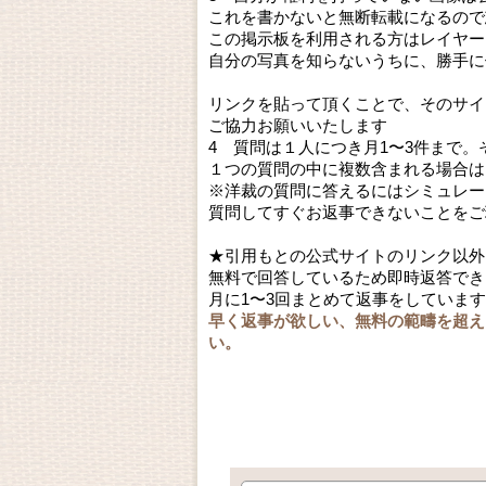
これを書かないと無断転載になるので
この掲示板を利用される方はレイヤー
自分の写真を知らないうちに、勝手に
リンクを貼って頂くことで、そのサイ
ご協力お願いいたします
4 質問は１人につき月1〜3件まで
１つの質問の中に複数含まれる場合は
※洋裁の質問に答えるにはシミュレー
質問してすぐお返事できないことをご
★引用もとの公式サイトのリンク以外
無料で回答しているため即時返答でき
月に1〜3回まとめて返事をしていま
早く返事が欲しい、無料の範疇を超え
い。