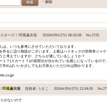
解除
スターズ！/羽風薫衣装
2016
09
27
06:33:38
No.2725
年
月
日
んは。いつも参考にさせていただいております。
を作るに辺り相談がございます。上着はハイネックの切替有ジャケ
うと考えていますが、どちらが適しているしょうか？
ート？(スカート？)の前部分が分かれている感じになっているので
て作ればいいか少しでもお力添えいただければ助かります。
s.co.jp/
/
羽風薫
衣装
投稿者
:
うさこ
2016
09
27
21:54:05
No.27
年
月
日
絞りがないので
を