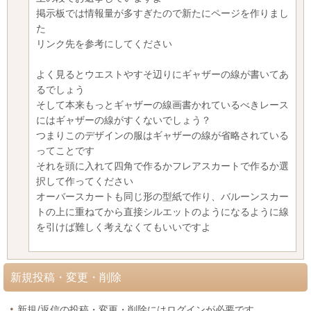
掲示板では情報量が多すぎたので新たにページを作りまし
た
リンク先を参考にしてください
よく見るとウエストやすそ辺りにギャザーの線が書いてあ
るでしょう
そして本来もっとギャザーの線画書かれているべきレース
にはギャザーの線がすくないでしょう？
つまりこのデザインの服はギャザーの線が省略されている
ってことです
それを頭に入れて四角で作るかフレアスカートで作るか選
択して作ってください
オーバースカートも同じ形の型紙で作り、バルーンスカー
トの上に重ねてから直接シルエットのようになるように線
を引けば難しく考えなくてもいいですよ
新規投稿・変更・削除
新規/返信の投稿・変更・削除にはログインが必要です。