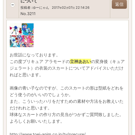
について
返信
投稿者
:
ゆーにゃん
2017
02
07
22:14:26
年
月
日
No.3211
お世話になっております。
この度プリキュア アラモードの
立神あおい
の変身後（キュア
ジェラート）の衣装のスカートについてアドバイスいただけ
ればと思います。
画像の青い子なのですが、このスカートの形は型紙をどれを
どう使うのがいいのでしょうか。
また、こういったハリをだすための素材や方法をお教えいた
だけれれと思います。
球体なスカートの作り方の見当がつかずご質問致しました。
よろしくお願いいたします。
http://www.toei-anim.co.jp/tv/precure/