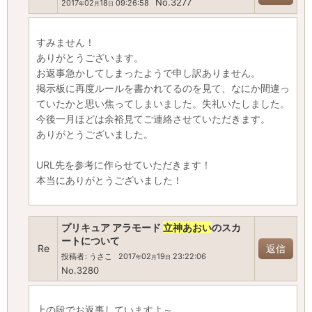
No.3277
2017
02
18
09:26:58
年
月
日
すみません！
ありがとうございます。
お返事急かしてしまったようで申し訳ありません。
掲示板に再度ルールを書かれてるのを見て、なにか間違っ
ていたかと思い焦ってしまいました。失礼いたしました。
今後一月ほどは余裕見てご連絡させていただきます。
ありがとうございました。
URL先を参考に作らせていただきます！
本当にありがとうございました！
プリキュア アラモード
立神あおい
のスカ
ートについて
Re
返信
投稿者
:
うさこ
2017
02
19
23:22:06
年
月
日
No.3280
上の段でお返事していますよ～