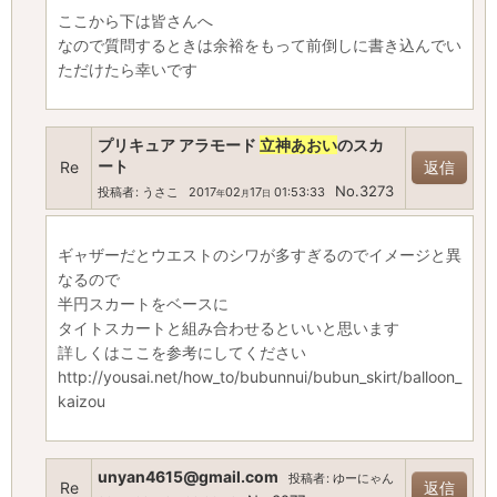
ここから下は皆さんへ
なので質問するときは余裕をもって前倒しに書き込んでい
ただけたら幸いです
プリキュア アラモード
立神あおい
のスカ
ート
Re
返信
No.3273
投稿者
:
うさこ
2017
02
17
01:53:33
年
月
日
ギャザーだとウエストのシワが多すぎるのでイメージと異
なるので
半円スカートをベースに
タイトスカートと組み合わせるといいと思います
詳しくはここを参考にしてください
http://yousai.net/how_to/bubunnui/bubun_skirt/balloon_
kaizou
unyan4615@gmail.com
投稿者
:
ゆーにゃん
Re
返信