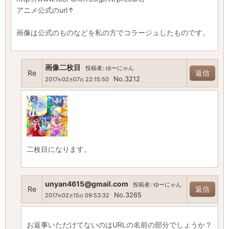
アニメ公式のurl↑
画像は公式のものなどを私の方でコラージュしたものです。
画像二枚目
投稿者
:
ゆーにゃん
Re
返信
No.3212
2017
02
07
22:15:50
年
月
日
二枚目になります。
unyan4615@gmail.com
投稿者
:
ゆーにゃん
Re
返信
No.3265
2017
02
15
09:53:32
年
月
日
お返事いただけてないのはURLの名前の部分でしょうか？