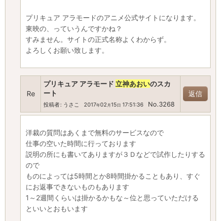
プリキュア アラモードのアニメ公式サイトになります。
東映の、っていうんですかね？
すみません。サイトの正式名称よくわからず。
よろしくお願い致します。
プリキュア アラモード
立神あおい
のスカ
ート
Re
返信
No.3268
投稿者
:
うさこ
2017
02
15
17:51:36
年
月
日
洋裁の質問はあくまで無料のサービスなので
仕事の空いた時間に行っております
説明の所にも書いてありますが３Ｄなどで試作したりする
ので
ものによっては5時間とか8時間掛かることもあり、すぐ
にお返事できないものもあります
1～2週間くらいは掛かるかもな～位と思っていただける
といいとおもいます