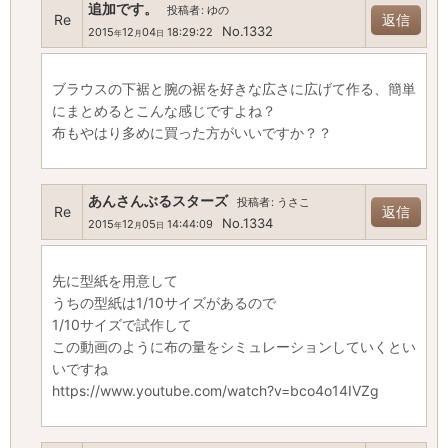
追加です。
投稿者
:
ゆの
Re
返信
No.1332
2015
12
04
18:29:22
年
月
日
ブラウスの下裾と腕の裾を好きな広さに広げて作る、簡単
にまとめるとこんな感じですよね？
布もやはり多めに買った方がいいですか？？
あんさんぶるスターズ
投稿者
:
うさこ
Re
返信
No.1334
2015
12
05
14:44:09
年
月
日
先に型紙を用意して
うちの型紙は1/10サイズがあるので
1/10サイズで試作して
この動画のように布の量をシミュレーションしていくとい
いですね
https://www.youtube.com/watch?v=bco4o14IVZg