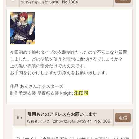
No.1304
2015
11
30
21:58:30
年
月
日
今回初めて挑むタイプの衣装制作だったので不安になり質問
しました。どの型紙を使うと理想に近づけるでしょうか？
上の黒い衣装の部分だけで大丈夫です。
お手間をおかけしますが力添えをお願い致します。
作品 あんさんぶるスターズ
制作予定衣装 星夜祭衣装 knight
朱桜
司
引用もとのアドレスをお願いします
Re
返信
No.1306
投稿者
:
うさこ
2015
12
01
04:55:44
年
月
日
公式サイト（企業や作家さん）のサイトのアドレスをお願