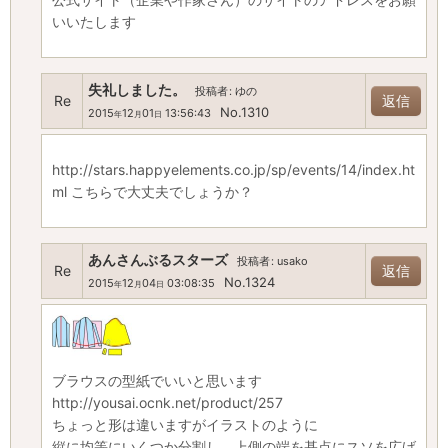
いいたします
失礼しました。
投稿者
:
ゆの
Re
返信
No.1310
2015
12
01
13:56:43
年
月
日
http://stars.happyelements.co.jp/sp/events/14/index.ht
ml こちらで大丈夫でしょうか？
あんさんぶるスターズ
投稿者
:
usako
Re
返信
No.1324
2015
12
04
03:08:35
年
月
日
ブラウスの型紙でいいと思います
http://yousai.ocnk.net/product/257
ちょっと形は違いますがイラストのように
縦に均等にいくつか分割し、上側の端を基点にスソを広げ