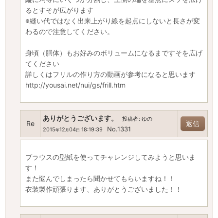
るとすそが広がります
※縫い代ではなく出来上がり線を起点にしないと長さが変
わるので注意してください。
身頃（胴体）もお好みのボリュームになるまですそを広げ
てください
詳しくはフリルの作り方の動画が参考になると思います
http://yousai.net/nui/gs/frill.htm
ありがとうございます。
投稿者
:
ゆの
Re
返信
No.1331
2015
12
04
18:19:39
年
月
日
ブラウスの型紙を使ってチャレンジしてみようと思いま
す！
また悩んでしまったら聞かせてもらいますね！！
衣装製作頑張ります、ありがとうございました！！