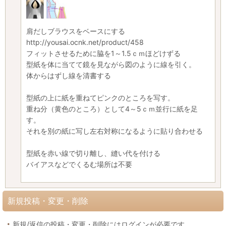
肩だしブラウスをベースにする
http://yousai.ocnk.net/product/458
フィットさせるために脇を1～1.5ｃｍほどけずる
型紙を体に当てて鏡を見ながら図のように線を引く。
体からはずし線を清書する
型紙の上に紙を重ねてピンクのところを写す。
重ね分（黄色のところ）として4～5ｃｍ並行に紙を足
す。
それを別の紙に写し左右対称になるように貼り合わせる
型紙を赤い線で切り離し、縫い代を付ける
バイアスなどでくるむ場所は不要
新規投稿・変更・削除
新規/返信の投稿・変更・削除にはログインが必要です。