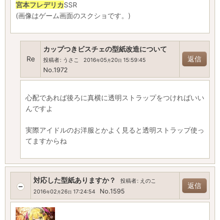
宮本フレデリカ
SSR
(画像はゲーム画面のスクショです。)
カップつきビスチェの型紙改造について
Re
返信
投稿者
:
うさこ
2016
05
20
15:59:45
年
月
日
No.1972
心配であれば後ろに真横に透明ストラップをつければいい
んですよ
実際アイドルのお洋服とかよく見ると透明ストラップ使っ
てますからね
対応した型紙ありますか？
投稿者
:
えのこ
返信
No.1595
2016
02
26
17:24:54
年
月
日