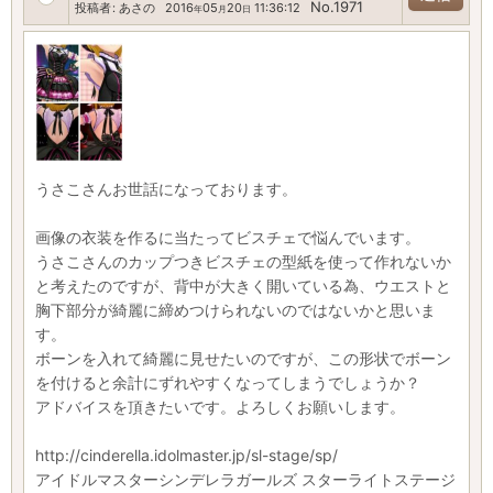
No.1971
投稿者
:
あさの
2016
05
20
11:36:12
年
月
日
うさこさんお世話になっております。
画像の衣装を作るに当たってビスチェで悩んでいます。
うさこさんのカップつきビスチェの型紙を使って作れないか
と考えたのですが、背中が大きく開いている為、ウエストと
胸下部分が綺麗に締めつけられないのではないかと思いま
す。
ボーンを入れて綺麗に見せたいのですが、この形状でボーン
を付けると余計にずれやすくなってしまうでしょうか？
アドバイスを頂きたいです。よろしくお願いします。
http://cinderella.idolmaster.jp/sl-stage/sp/
アイドルマスターシンデレラガールズ スターライトステージ