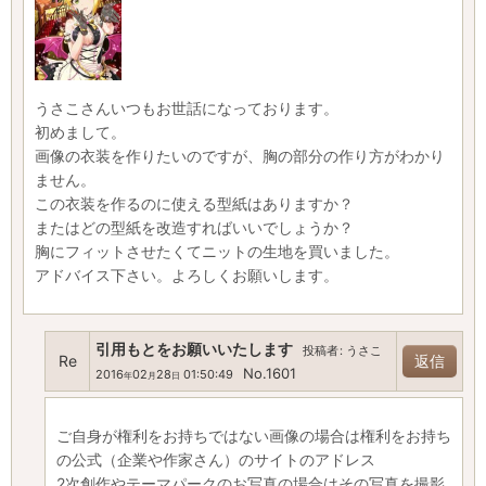
うさこさんいつもお世話になっております。
初めまして。
画像の衣装を作りたいのですが、胸の部分の作り方がわかり
ません。
この衣装を作るのに使える型紙はありますか？
またはどの型紙を改造すればいいでしょうか？
胸にフィットさせたくてニットの生地を買いました。
アドバイス下さい。よろしくお願いします。
引用もとをお願いいたします
投稿者
:
うさこ
Re
返信
No.1601
2016
02
28
01:50:49
年
月
日
ご自身が権利をお持ちではない画像の場合は権利をお持ち
の公式（企業や作家さん）のサイトのアドレス
2次創作やテーマパークのお写真の場合はその写真を撮影