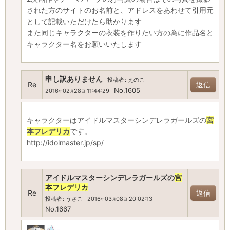
された方のサイトのお名前と、アドレスをあわせて引用元
として記載いただけたら助かります
また同じキャラクターの衣装を作りたい方の為に作品名と
キャラクター名をお願いいたします
申し訳ありません
投稿者
:
えのこ
Re
返信
No.1605
2016
02
28
11:44:29
年
月
日
キャラクターはアイドルマスターシンデレラガールズの
宮
本フレデリカ
です。
http://idolmaster.jp/sp/
アイドルマスターシンデレラガールズの
宮
本フレデリカ
Re
返信
投稿者
:
うさこ
2016
03
08
20:02:13
年
月
日
No.1667